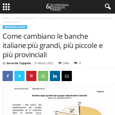
Home
Imprese&Lavoro
Come cambiano le banche italiane:più grandi, più piccole e
più provinciali
IMPRESE&LAVORO
Come cambiano le banche
italiane:più grandi, più piccole e
più provinciali
By
Gerardo Coppola
-
31 Marzo 2022
2466
0