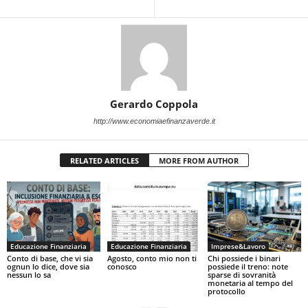
Gerardo Coppola
http://www.economiaefinanzaverde.it
RELATED ARTICLES
MORE FROM AUTHOR
Educazione Finanziaria
Educazione Finanziaria
Imprese&Lavoro
Conto di base, che vi sia
Agosto, conto mio non ti
Chi possiede i binari
ognun lo dice, dove sia
conosco
possiede il treno: note
nessun lo sa
sparse di sovranità
monetaria al tempo del
protocollo