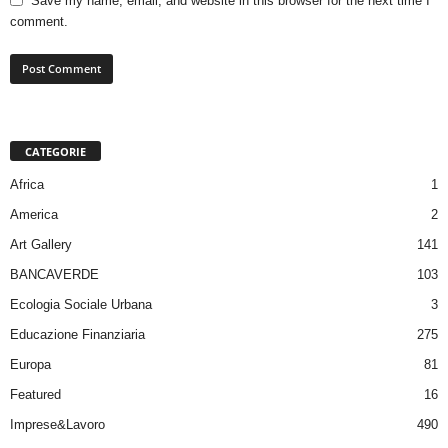
Save my name, email, and website in this browser for the next time I
comment.
CATEGORIE
Africa
1
America
2
Art Gallery
141
BANCAVERDE
103
Ecologia Sociale Urbana
3
Educazione Finanziaria
275
Europa
81
Featured
16
Imprese&Lavoro
490