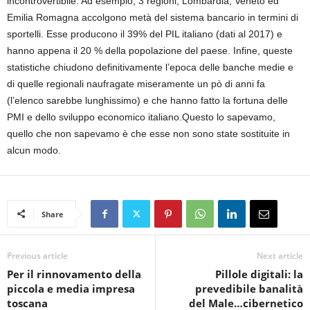
incontrovertibile. Ad esempio, 3 regioni, Lombardia, Veneto ed
Emilia Romagna accolgono metà del sistema bancario in termini di
sportelli. Esse producono il 39% del PIL italiano (dati al 2017) e
hanno appena il 20 % della popolazione del paese. Infine, queste
statistiche chiudono definitivamente l’epoca delle banche medie e
di quelle regionali naufragate miseramente un pò di anni fa
(l’elenco sarebbe lunghissimo) e che hanno fatto la fortuna delle
PMI e dello sviluppo economico italiano.Questo lo sapevamo,
quello che non sapevamo è che esse non sono state sostituite in
alcun modo.
Share
Previous article
Next article
Per il rinnovamento della
Pillole digitali: la
piccola e media impresa
prevedibile banalità
toscana
del Male…cibernetico