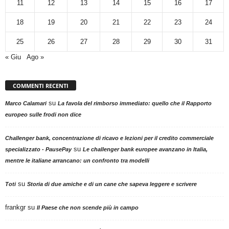
11
12
13
14
15
16
17
18
19
20
21
22
23
24
25
26
27
28
29
30
31
« Giu
Ago »
COMMENTI RECENTI
su
Marco Calamari
La favola del rimborso immediato: quello che il Rapporto
europeo sulle frodi non dice
Challenger bank, concentrazione di ricavo e lezioni per il credito commerciale
su
specializzato - PausePay
Le challenger bank europee avanzano in Italia,
mentre le italiane arrancano: un confronto tra modelli
su
Toti
Storia di due amiche e di un cane che sapeva leggere e scrivere
frankgr
su
Il Paese che non scende più in campo