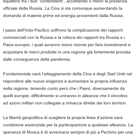
equilibrio
fra i due “contendenti”, accettando o meno la presenza
ufficiale del
la Russia.
La
Cina si sta comunque aumentando la
domanda di materie prime ed energia provenienti dalla Russia.
I paesi dell’Indo-Pacifico soffrono la complicazione dei rapporti
commerciali con la Russia e la rottura dei rapporti tra Russia e
i
Paesi europei, i quali avranno meno risorse per fare investimenti e
acquistare le merci prodotte in una regione già fortemente provata
dalle conseguenze della pandemia
.
Fondamentale sarà l’atteggiamento della Cina e degli Stati Uniti nel
rispondere alle nuove esigenze e aumentare la propria influenza
nella regione, tenendo conto però che i Paesi, diversamente da
quelli europei, difficilmente si uniranno in alleanze che li vincolino
ad azioni militari non collegate a minacce dirette dei loro territori.
La libertà geopolitica di scegliere la propria linea d’azione sarà
condizione essenziale per
la
partecipazione a qualsiasi alleanza. La
speranza di Mosca è di avvicinarsi sempre di più
a
Pechino per una