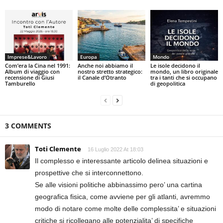
Imprese&Lavoro
Europa
Mondo
Com’era la Cina nel 1991:
Anche noi abbiamo il
Le isole decidono il
Album di viaggio con
nostro stretto strategico:
mondo, un libro originale
recensione di Giusi
il Canale d’Otranto
tra i tanti che si occupano
Tamburello
di geopolitica
3 COMMENTS
Toti Clemente
16 Luglio 2022 At 18:03
Il complesso e interessante articolo delinea situazioni e
prospettive che si interconnettono.
Se alle visioni politiche abbinassimo pero’ una cartina
geografica fisica, come avviene per gli atlanti, avremmo
modo di notare come molte delle complessita’ e situazioni
critiche si ricollegano alle potenzialita’ di specifiche