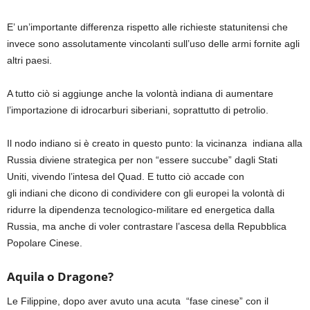
E’ un’importante
differenza rispetto
alle
richieste statunitensi
che
invece sono
assolutamente
vincolanti sull’uso delle armi fornite agli
altri paesi
.
A tutto ciò si
aggiunge
anche
la volontà indiana di aumentare
l’importazione di idrocarburi siberiani,
soprattutto
di
petrolio
.
Il nodo indiano si
è
crea
to
in
questo punto:
la vicinanza indiana alla
Russia diviene strategica per non
“essere succube”
dagli
Stati
Uniti
,
vivendo l’intesa del Quad.
E tutto ciò accade con
gli
indiani
che dicono di condividere con gli
europei
la volontà
di
ridurre la dipendenza
tecnologico-militare ed energetica dalla
Russia, ma anche
di voler contrastare l’ascesa della Repubblica
Popolare
Cinese.
Aquila o Dragone?
Le
Filippine, dopo
aver avuto una acuta
“fase cinese”
con il