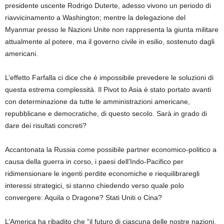
presidente uscente Rodrigo Duterte,
adesso
vivono un periodo di
riavvicinamento a Washington; mentre la delegazione del
Myanmar
presso le Nazioni Unite non rappresenta la giunta militare
attualmente al potere, ma il governo civile in esilio, sostenuto dagli
americani.
L’effetto Farfalla
ci
dice che è impossibile prevedere le soluzioni di
questa estrema complessità. I
l Pivot to Asia
è stato
portato avanti
con determinazione
da tutte le amministrazioni americane,
repubblicane e democratiche, di questo secolo
. S
arà in grado di
dare
de
i risultati
concreti
?
Accantonata la Russia come possibile partner economico-politico a
causa della guerra in corso, i paesi dell’Indo-Pacifico per
ridimensionare
le
ingenti perdite economiche e riequilibrare
gli
interessi strategici, si s
tanno chiedendo
verso quale polo
convergere: Aquila o Dragone?
Stati Uniti
o Cina?
L’America
ha
ribadito che “il futuro
di
ciascuna delle nostre nazioni,