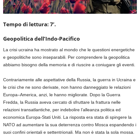
Tempo di lettura: 7’.
Geopolitica dell’Indo-Pacifico
La crisi ucraina ha mostrato al mondo che le questioni energetiche
e geopolitiche sono inseparabili.
Per comprendere la geopolitica
abbiamo bisogno della memoria e di riuscire a coniugare gli eventi.
Contrariamente alle aspettative della Russia, la guerra in Ucraina e
le crisi che ne sono derivate
,
non hanno danneggiato le relazioni
Europa
–
America
,
anzi,
le hanno migliorate
.
Dopo la
Guerra
Fredda, la Russia
aveva
cercato di sfruttare la frattura nelle
relazioni transatlantiche
,
per
indebolire l’alleanza politica ed
economica Europa-
Stati Uniti.
La risposta
era
stata di
spingere
la
NATO ad aumentare la sua deterrenza contro Mosca espandendo i
suoi confini orientali e settentrionali
. Ma non è stata la sola mossa.