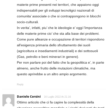
materie prime presenti nei territori, che appaiono oggi
indispensabili per gli sviluppi tecnoligici nazionali di
comunita’ associate o che si contrappongono in blocchi
socio-culturali.
In verita’, infatti, piu’ che le ideologie e’ oggi l’importanza
delle materie prime cio’ che sta alla base dei problemi.
Come pure alleanze e occupazione di territori rispondono
all’esigenza primaria dello sfruttamento dei suoli
(agricoltura e insediamenti industriali) e dei sottosuoli
(Gas, petrolio e beni minerari in genere).
Per non parlare poi del fatto che la geopolitica e’, in parte
almeno, anche frutto delle mutazioni climatiche, ma
questo aprirebbe a un altro ampio argomento.
Reply
Daniele Corsini
16 Luglio 2022 At 21:16
Ottimo articolo che ci fa capire la complessità della
situazione geopolitica mondiale e i rischi derivanti da tanti