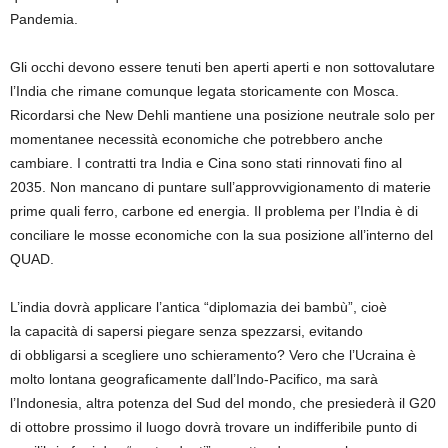
Pandemia.
Gli occhi
devono essere tenuti ben aperti
aperti e
non sottovalutare
l’India
che
rimane comunque
legata storicamente con Mosca
.
Ricordarsi che
New Dehli
mant
iene
una posizione neutrale
solo
per
momentanee
necessità economiche
che potrebbero
anche
cambiare
.
I contratti tra India e Cina sono stati rinnovati
fino al
2035
.
Non mancano
di puntare sull’approvvigionamento
di
materie
prime quali ferro, carbone ed energia. Il problema per l’India è di
conciliare le mosse economiche con
la sua posizione
all’interno del
QUAD.
L’india dovrà applicare
l’antica “diplomazia dei bambù”, cioè
la
capacità di
sapersi
piegar
e
senza spezzarsi, evitando
di
obbligarsi
a scegliere uno schierament
o?
Vero
che l’Ucraina
è
molto lontana geograficament
e dall’Indo-Pacifico
,
ma
sarà
l’Indonesia, altra potenza del Sud del mondo, che presiederà il
G20
di ottobre prossimo il luogo
dovrà trovare un indifferibile punto di