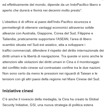
ed effettivamente del mondo, dipende da un
Indo
Pacifico libero e
aperto che
durerà e
fiorirà nei decenni
molto presto”
.
L’obiettivo è di offrire ai paesi dell’Indo-Pacifico sicurezza e
permettergli di ottenere vantaggi economici attraverso solide
alleanze con Australia, Giappone, Corea del Sud, Filippine e
Tailandia;
praticamente
supportare l’ASEAN
, l’area di libero
scambio situata nel
Sud
-est asiatico,
atta a
sviluppare
i
traffici
commerciali, difendere il rispetto del diritto internazionale dei
diritti umani e la libertà di navigazione.
Tra queste vi sono anche l
e
attenzioni
al
le violazioni dei diritti umani in Cina
e il monitoraggio
del
conflitto
indo-cinese
sul c
ontrastato confine tra le due nazioni.
Non sono certo da meno
le pressioni nei riguardi di Taiwan e le
tensioni con gli altri paesi della regione nel Mare Cinese del Sud.
Iniziative cinesi
C’è
anche il rovescio della medaglia, la Cina ha creato la Global
Security Initiative, GSI, una nuova strategia di politica estera