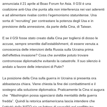
annunciata il 21 aprile al Boao Forum for Asia.
Il GSI è una
coalizione
anti-Usa che punta alla non interferenza nei vari aderenti
e ad alimentare rivalse contro l’egemonismo statunitense.
U
na
sorta di “recruiting” per contrastare la potenza degli Usa
e in
previsione della annessione
, da parte della Cina,
di Taiwan
.
E se il GSI fosse stato creato dalla Cina
per togliersi di dosso le
accuse,
sempre smentite dall’establishment, di essere venuta a
conoscenza delle intenzioni della Russia sulla Ucraina prima
dell’effettiva invasione?
Cosa che avrebbe potuto trovare
contromosse diplomatiche evitando la catastrofe. Il suo silenzio è
andato a favore delle intenzioni di Putin?
La
posizione della Cina sulla guerra in Ucraina
si presenta ora
abbastanza
chiara
. Viene
chie
sta
la fine dei combattimenti e il
sostegno alla soluzione diplomatica. Praticamente la Cina si
augura
che
“Washington possa sganciarsi dalla mentalità della guerra
fredda”.
Quindi la retorica
antiamericana
lascia intendere
che
l’attività della NATO sia un fattore di causalità nel conflitto tra