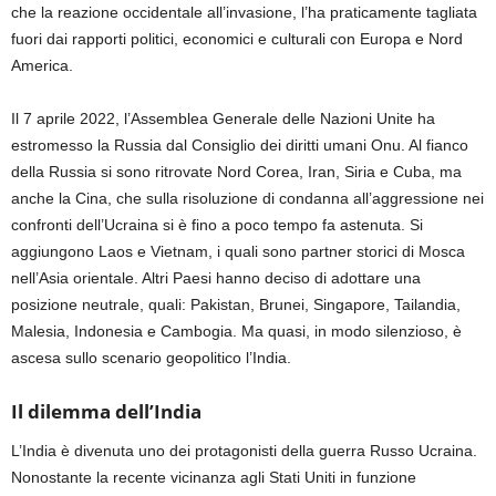
che la reazione occidentale all’invasione, l’ha praticamente tagliata
fuori dai rapporti politici, economici e culturali con Europa e Nord
America.
Il 7 aprile 2022
,
l’Assemblea Generale delle Nazioni Unite ha
estromesso
la
Russia dal Consiglio dei diritti umani Onu
. Al fianco
della Russia
si sono ritrovate
Nord Corea, Iran, Siria e Cub
a,
ma
anche la Cina, che sulla risoluzione di condanna all’aggressione nei
confronti dell’Ucraina si è
fino a poco tempo fa
astenuta. Si
aggiungono Laos e Vietnam, i quali sono partner storici di Mosca
nell’Asia orientale. Altri Paesi hanno deciso di adottare una
posizione neutrale, quali: Pakistan, Brunei, Singapore, Tailandia,
Malesia, Indonesia e Cambogia.
Ma quasi, in
modo silenzioso,
è
ascesa sullo scenario geopolitico
l’India.
Il dilemma dell’India
L’India
è
divenuta
uno dei
protagonisti della guerra
Russo Ucraina
.
Nonostante la recente vicinanza agli Stati Uniti in funzione