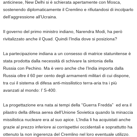
anticinese, New Delhi si è schierata apertamente con Mosca,
sostenendo diplomaticamente il Cremlino
e
rifiutandosi di incolparlo
dell’aggressione
all’Ucraina.
Il
governo d
el primo ministro indiano,
Narendra Modi
,
ha però
rivitalizzato anche il Qua
d.
Quindi l’India dove si posiziona?
La
partecipazione indiana a un consesso di matrice statunitense
è
stata
prodotta dalla necessità di schivare
la
sintonia della
Russia
con
Pechin
o
. Ma è vero
anche che l’India
importa dalla
Russia oltre il 60 per cento degli armamenti
militari
di cui dispone,
tra cui
il
sistema di difesa anti-missilistico terra-aria
tra i più
avanzati al mondo: l’
S-400.
La progettazione era nata ai tempi della “Guerra Fredda”
ed era il
pilastro della difesa aerea dell’Unione Sovietica
quando la minaccia
missilistica nucleare era al suo apice.
L’India li ha acquistati anche
grazie al
prezzo inferiore ai corrispettivi occidentali
e
soprattutto ha
ottenuto
la non ingerenza del Cremlino nel loro
eventuale utilizzo.