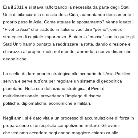
Era
il 2011
e si stava rafforzando
la necessità da parte degli Stati
Uniti
di bilanciare la crescita della Cina,
aumentando
decisamente il
proprio peso in Asia.
Come attuare lo spostamento?
Venne ideato il
“
Pivot
to Asia” che tradotto
in italiano
vuol dire “perno”, centro
strategico di capitale importanza.
È stata la “
mossa
”
con
la quale
gli
Stati Uniti
hanno puntato a
raddrizzare la rotta, dando
direzione e
chiarezza al proprio ruolo nel mondo,
aprendo a
nuove dinamiche
geopolitiche
.
La scelta di dare priorità strategica al
lo scenario
dell’
Asia-Pacifico
serviva e serve tutt’ora
per regolare un
sistema
di geopolitica
planetario
.
Nella sua definizione strategica, il
Pivot
è
multidimensionale,
prevedendo
l’impiego di risorse
politic
he,
diplomatiche, economiche e
militari.
Negli anni
, si è dato vita a
un processo di accumulazione d
i
forza
in
preparazione di un’esplicita competizione militare
.
Gli
eventi
che
vediamo
accadere
oggi
danno
maggiore chiarezza alle