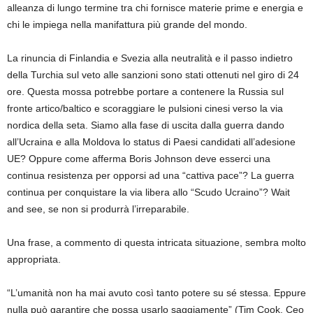
alleanza di lungo termine tra chi fornisce materie prime e energia e
chi le impiega nella manifattura più grande del mondo.
La
rinuncia di Finlandia e Svezia alla neutralità
e il
passo indietro
della Turchia
sul veto alle sanzioni sono stati
ottenuti
nel giro di 24
ore
.
Questa mossa potrebbe portare a contenere la Russia sul
fronte artico/baltico e scoraggiare le pulsioni cinesi verso la via
nordica della seta.
Siamo alla fase di uscita dalla guerra dando
all’Ucraina e alla Moldova lo status di Paesi candidati all’adesione
UE?
Oppure
come afferma Boris Johnson deve esserci una
continua resistenza per opporsi ad una “cattiva pace”?
La guerra
continua
per conquistare la via libera allo
“Scudo Ucraino”? Wait
and see, se non si produrrà l’irreparabile.
Una frase, a commento di questa intricata situazione, sembra molto
appropriata.
“L’umanità non ha mai avuto così tanto potere su sé stessa. Eppure
nulla può garantire che possa usarlo saggiamente” (Tim Cook, Ceo