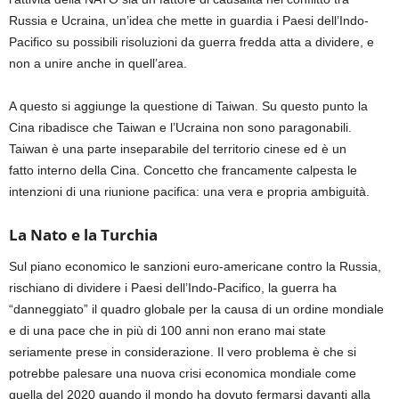
Russia e Ucraina, u
n’idea
che mette in guardia i Paesi dell’Indo-
Pacifico su possibili risoluzioni da guerra fredda atta a dividere,
e
non
a unire anche in quell’area.
A questo si aggiunge la questione di Taiwan.
Su questo punto la
Cina ribadisce che Taiwan e l’Ucraina non sono paragonabili.
Taiwan è una parte inseparabile del territorio cinese
ed è
un
fatto
interno della Cina.
Concetto che francamente calpesta
le
intenzioni di una riunione pacifica: una vera e propria ambiguità.
La Nato e la Turchia
Sul
piano economico
le
sanzioni euro-americane contro la Russia
,
rischiano di
dividere i
Paesi dell’Indo-Pacifico
, la
guerra ha
“danneggiato” il quadro globale per la causa di un ordine mondiale
e di una pace che in più di 100 anni non erano mai state
seriamente prese in considerazione.
Il vero problema è che si
potrebbe palesare una nuova crisi economica
mondiale
come
quella
del 2020
quando il mondo ha dovuto fermarsi davanti alla