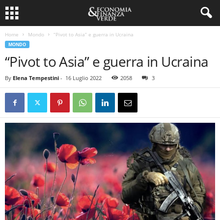
Home
Mondo
“Pivot to Asia” e guerra in Ucraina
MONDO
“Pivot to Asia” e guerra in Ucraina
By
Elena Tempestini
-
16 Luglio 2022
2058
3