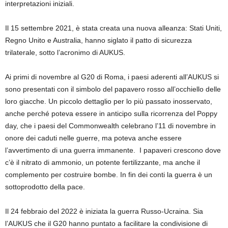
interpretazioni iniziali.
Il 15 settembre 2021, è stata c
reata una nuova
alleanza
:
Stati Uniti,
Regno Unito e Australia,
hanno
siglato il patto di sicurezza
trilaterale
, sotto l’acronimo di AUKUS
.
Ai primi di novembre al
G20
di Roma,
i paesi aderenti all’AUKUS si
sono presentati con il simbolo del
papavero rosso all’occhiello
delle
loro giacche
.
Un piccolo dettaglio per lo più passato inosservato,
anche perché
poteva essere in anticipo sulla
ricorrenza del Poppy
day
,
che i paesi del
Commonwealth c
elebrano l’
11
di
novembre in
onore dei caduti nelle guerre,
ma poteva anche essere
l’avvertimento di
una
guerra immanente. I
papaveri crescono dove
c’è il nitrato di ammonio, un potente fertilizzante, ma anche il
complemento per costruire bombe.
In fin dei conti
la guerra è un
sottoprodotto della pace.
I
l 24 febbraio del 2022
è iniziata la
guerra Russo-Ucraina.
Sia
l’AUKUS che il G20 hanno puntato a facilitare la condivisione di