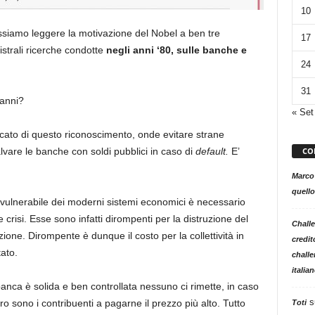
10
ssiamo leggere la motivazione del Nobel a ben tre
17
istrali ricerche condotte
negli anni ‘80, sulle banche e
24
31
 anni?
« Set
icato di questo riconoscimento, onde evitare strane
CO
salvare le banche con soldi pubblici in caso di
default.
E’
Marco
quello
vulnerabile dei moderni sistemi economici è necessario
e crisi. Esse sono infatti dirompenti per la distruzione del
Challe
zione. Dirompente è dunque il costo per la collettività in
credit
ato.
challe
italia
anca è solida e ben controllata nessuno ci rimette, in caso
s
curo sono i contribuenti a pagarne il prezzo più alto. Tutto
Toti