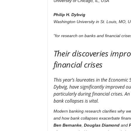
University of Chicago, IL, USA
Philip H. Dybvig
Washington University in St. Louis, MO, 
“for research on banks and financial crise
Their discoveries impro
financial crises
This year’s laureates in the Economic
Dybvig, have significantly improved o
particularly during financial crises. A
bank collapses is vital.
Modern banking research clarifies why we
and how bank collapses exacerbate financi
Ben Bernanke
,
Douglas Diamond
and
P