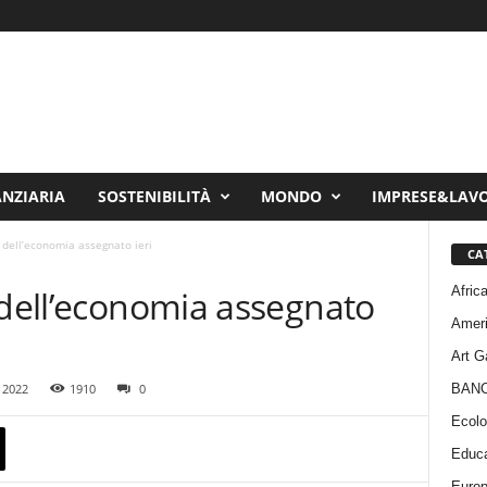
ANZIARIA
SOSTENIBILITÀ
MONDO
IMPRESE&LAV
 dell’economia assegnato ieri
CA
Afric
 dell’economia assegnato
Amer
Art G
BAN
 2022
1910
0
Ecolo
Educa
Euro