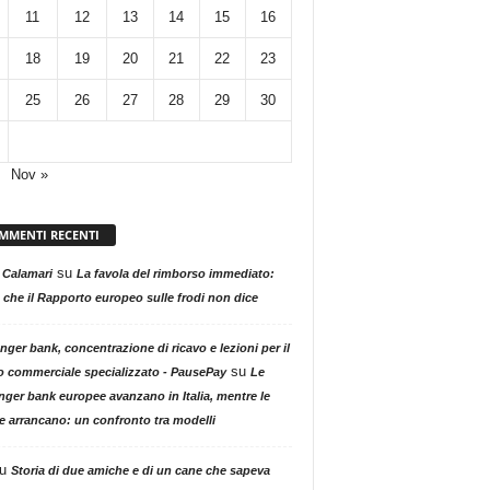
11
12
13
14
15
16
18
19
20
21
22
23
25
26
27
28
29
30
Nov »
MMENTI RECENTI
su
 Calamari
La favola del rimborso immediato:
 che il Rapporto europeo sulle frodi non dice
nger bank, concentrazione di ricavo e lezioni per il
su
o commerciale specializzato - PausePay
Le
nger bank europee avanzano in Italia, mentre le
ne arrancano: un confronto tra modelli
u
Storia di due amiche e di un cane che sapeva