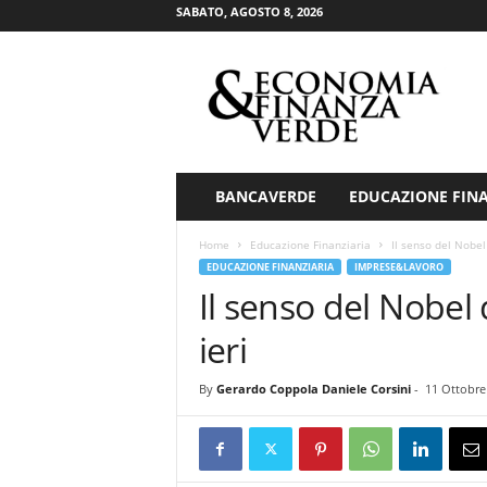
SABATO, AGOSTO 8, 2026
E
c
o
n
o
m
i
BANCAVERDE
EDUCAZIONE FIN
a
&
Home
Educazione Finanziaria
Il senso del Nobel
F
EDUCAZIONE FINANZIARIA
IMPRESE&LAVORO
i
Il senso del Nobel
n
a
ieri
n
z
By
Gerardo Coppola Daniele Corsini
-
11 Ottobre
a
V
e
r
d