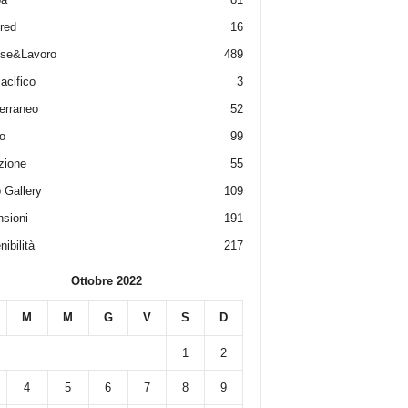
red
16
ese&Lavoro
489
acifico
3
erraneo
52
o
99
zione
55
 Gallery
109
sioni
191
ibilità
217
Ottobre 2022
M
M
G
V
S
D
1
2
4
5
6
7
8
9