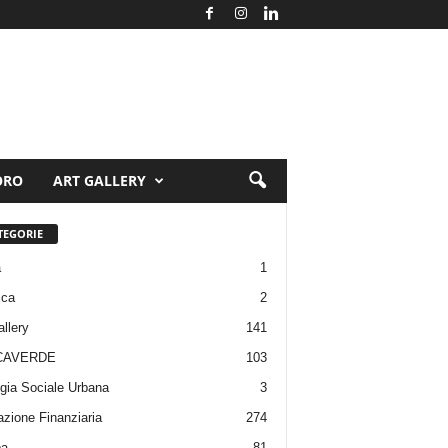
ORO
ART GALLERY
TEGORIE
a
1
ica
2
allery
141
CAVERDE
103
gia Sociale Urbana
3
zione Finanziaria
274
pa
81