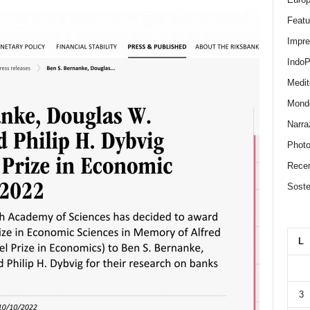
Featu
Impr
IndoP
Medit
Mond
Narra
Photo
Recen
Sosten
L
3