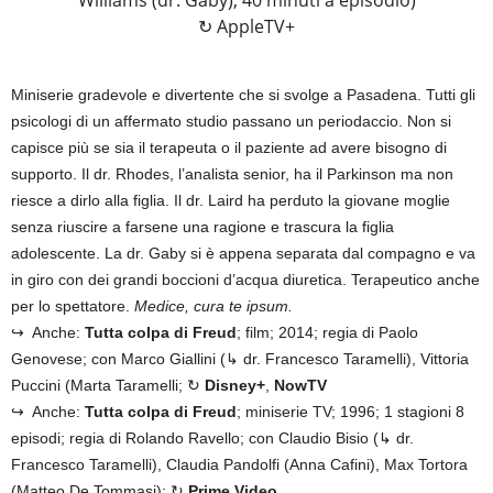
↻ AppleTV+
Miniserie gradevole e divertente che si svolge a Pasadena. Tutti gli
psicologi di un affermato studio passano un periodaccio. Non si
capisce più se sia il terapeuta o il paziente ad avere bisogno di
supporto. Il dr. Rhodes, l’analista senior, ha il Parkinson ma non
riesce a dirlo alla figlia. Il dr. Laird ha perduto la giovane moglie
senza riuscire a farsene una ragione e trascura la figlia
adolescente. La dr. Gaby si è appena separata dal compagno e va
in giro con dei grandi boccioni d’acqua diuretica. Terapeutico anche
per lo spettatore.
Medice, cura te ipsum.
↪ Anche:
Tutta colpa di Freud
; film; 2014; regia di Paolo
Genovese; con Marco Giallini (↳ dr. Francesco Taramelli), Vittoria
Puccini (Marta Taramelli; ↻
Disney+
,
NowTV
↪ Anche:
Tutta colpa di Freud
; miniserie TV; 1996; 1 stagioni 8
episodi; regia di Rolando Ravello; con Claudio Bisio (↳ dr.
Francesco Taramelli), Claudia Pandolfi (Anna Cafini), Max Tortora
(Matteo De Tommasi); ↻
Prime Video