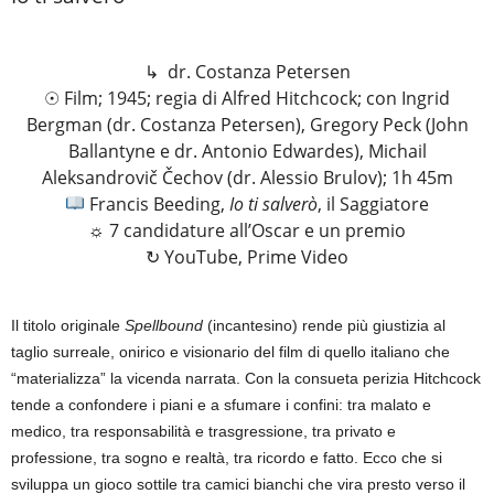
↳ dr. Costanza Petersen
☉ Film; 1945; regia di Alfred Hitchcock; con Ingrid
Bergman (dr. Costanza Petersen), Gregory Peck (John
Ballantyne e dr. Antonio Edwardes), Michail
Aleksandrovič Čechov (dr. Alessio Brulov); 1h 45m
Francis Beeding,
Io ti salverò
, il Saggiatore
☼ 7 candidature all’Oscar e un premio
↻ YouTube, Prime Video
Il titolo originale
Spellbound
(incantesino) rende più giustizia al
taglio surreale, onirico e visionario del film di quello italiano che
“materializza” la vicenda narrata. Con la consueta perizia Hitchcock
tende a confondere i piani e a sfumare i confini: tra malato e
medico, tra responsabilità e trasgressione, tra privato e
professione, tra sogno e realtà, tra ricordo e fatto. Ecco che si
sviluppa un gioco sottile tra camici bianchi che vira presto verso il