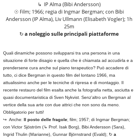
↳ IP Alma (Bibi Andersson)
☉ Film; 1966; regia di Ingmar Bergman; con Bibi
Andersson (IP Alma), Liv Ullmann (Elisabeth Vogler); 1h
25m
↻
a noleggio sulle principali piattaforme
Quali dinamiche possono svilupparsi tra una persona in una
situazione di forte disagio e quella che è chiamata ad accudirla e a
prendersene cura anche sul piano terapeutico? Può accadere di
tutto, ci dice Bergman in questo film del lontano 1966, ma
attualissimo anche per le tecniche di ripresa e di montaggio. Il
recente restauro del film esalta anche la fotografia netta, asciutta e
quasi documentaristica di Sven Nykvist. Senz’altro un Bergman al
vertice della sua arte con due attrici che non sono da meno.
Obbligatorio per tutti!
↪ Anche:
Il posto delle fragole
; film; 1957; di Ingmar Bergman;
con Victor Sjöström (↳ Prof. Isak Borg), Bibi Andersson (Sara),
Ingrid Thulin (Marianne), Gunnar Björnstrand (Evald); ↻
a