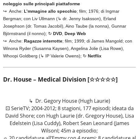
noleggio sulle principali piattaforme
↪ Anche:
L’mmagine allo specchio
; film; 1976; di Ingmar
Bergman; con Liv Ullmann (↳ dr. Jenny Isaksson), Erland
Josephson (dr. Tomas JacobiI), Aino Taube (la nonna), Gunnar
Björnstrand (il nonno); ↻
DVD
,
Deep Web
↪ Anche:
Ragazze interrotte
; film; 1999; di James Mangold; con
Winona Ryder (Susanna Kaysen), Angelina Jolie (Lisa Rowe),
Whoopi Goldberg (↳ IP Valerie Owens); ↻
Netflix
Dr. House – Medical Division [☆☆☆☆☆]
↳ Dr. Gegory House (Hugh Laurie)
⚀ SerieTV; 2004-2012; 8 stagioni, 177 episodi; ideata da
David Shore; con Hugh Laurie (dr. Gregory House), Lisa
Edelstein (Lisa Cuddy), Robert Sean Leonard (James
WilsonI; 45m a episodio;
☼ 20 candidature all’Emmy con 4 premi; 8 candidature al