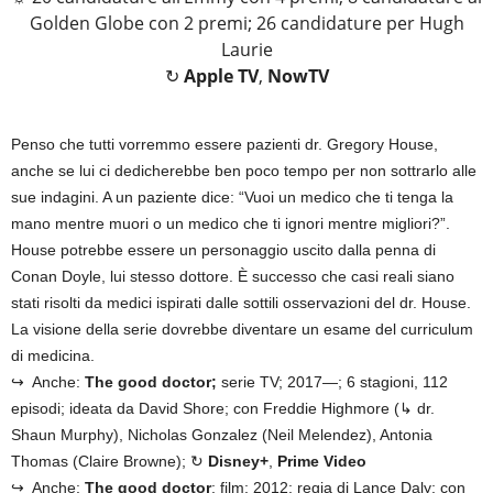
Golden Globe con 2 premi; 26 candidature per Hugh
Laurie
↻
Apple TV
,
NowTV
Penso che tutti vorremmo essere pazienti dr. Gregory House,
anche se lui ci dedicherebbe ben poco tempo per non sottrarlo alle
sue indagini. A un paziente dice: “Vuoi un medico che ti tenga la
mano mentre muori o un medico che ti ignori mentre migliori?”.
House potrebbe essere un personaggio uscito dalla penna di
Conan Doyle, lui stesso dottore. È successo che casi reali siano
stati risolti da medici ispirati dalle sottili osservazioni del dr. House.
La visione della serie dovrebbe diventare un esame del curriculum
di medicina.
↪ Anche:
The good doctor;
serie TV; 2017—; 6 stagioni, 112
episodi; ideata da David Shore; con Freddie Highmore (↳ dr.
Shaun Murphy), Nicholas Gonzalez (Neil Melendez), Antonia
Thomas (Claire Browne); ↻
Disney+
,
Prime Video
↪ Anche:
The good doctor
; film; 2012: regia di Lance Daly; con