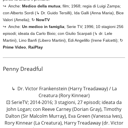
↪ Anche:
Medico della mutua
; film; 1968; regia di Luigi Zampa;
con Alberto Sordi (↳ Dr. Guido Tersilli), Ida Galli (Anna Maria), Bice
Valori (Amelia); ↻
NowTV
↪ Anche:
Un medico in famiglia
; Serie TV; 1996; 10 stagioni 256
episodi; ideata da Carlo Bixio; con Giulio Scarpati (↳ dr. Lele
Martini), Lino Banfi (Libero Martini), Edi Angelillo (Irene Falcetti); ↻
Prime Video
,
RaiPlay
Penny Dreadful
↳ Dr. Victor Frankenstein (Harry Treadaway) / La
Creatura (Rory Kinnear)
⚀ SerieTV; 2014-2016; 3 stagioni, 27 episodi; ideata da
John Logan; con Reeve Carney (Dorian Gray), Timothy
Dalton (Sir Malcolm Murray), Eva Green (Vanessa Ives),
Rory Kinnear (La Creatura), Harry Treadaway (dr. Victor