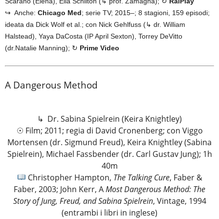
Scarano (Elena), Elia Schilton (↳ prof. Zamagna); ↻
RaiPlay
↪ Anche:
Chicago Med
; serie TV; 2015–; 8 stagioni, 159 episodi;
ideata da Dick Wolf et al.; con Nick Gehlfuss (↳ dr. William
Halstead), Yaya DaCosta (IP April Sexton), Torrey DeVitto
(dr.Natalie Manning); ↻
Prime Video
A Dangerous Method
↳ Dr. Sabina Spielrein (Keira Knightley)
☉ Film; 2011; regia di David Cronenberg; con Viggo
Mortensen (dr. Sigmund Freud), Keira Knightley (Sabina
Spielrein), Michael Fassbender (dr. Carl Gustav Jung); 1h
40m
Christopher Hampton,
The Talking Cure
, Faber &
Faber, 2003; John Kerr, A
Most Dangerous Method: The
Story of Jung, Freud, and Sabina Spielrein
, Vintage, 1994
(entrambi i libri in inglese)