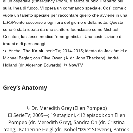
di un ospedale (Emergency Room) e senza dubbio il reparto più
sulla linea di fuoco. Vi opera un commando speciale. Così come ci
vuole un talento speciale per raccontare quello che avviene in una
E.R./Pronto soccorso a ogni ora del giorno e della notte. Questa
serie è stata ideata da uno scrittore fuoriclasse come Michael
Crichton, lui stesso medico “emergentista”. Una costellazione di
traumi e di personaggi.
↪ Anche:
The Knick
; serieTV; 2014-2015; ideata da Jack Amiel e
Michael Begler; con Clive Owen (↳ dr. John Thackery), André
Holland (dr. Algernon Edwards); ↻
NowTV
Grey’s Anatomy
↳ Dr. Meredith Grey (Ellen Pompeo)
⚀ SerieTV; 2005—; 19 stagioni, 412 episodi; con Ellen
Pompeo (dr. Meredith Grey), Sandra Oh (dr. Cristina
Yang), Katherine Heigl (dr. Isobel “Izzie” Stevens), Patrick