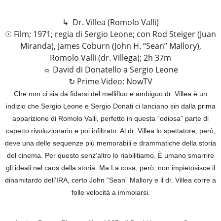
↳ Dr. Villea (Romolo Valli)
☉ Film; 1971; regia di Sergio Leone; con Rod Steiger (Juan
Miranda), James Coburn (John H. “Sean” Mallory),
Romolo Valli (dr. Villega); 2h 37m
☼ David di Donatello a Sergio Leone
↻ Prime Video; NowTV
Che non ci sia da fidarsi del mellifluo e ambiguo dr. Villea è un
indizio che Sergio Leone e Sergio Donati ci lanciano sin dalla prima
apparizione di Romolo Valli, perfetto in questa “odiosa” parte di
capetto rivoluzionario e poi infiltrato. Al dr. Villea lo spettatore, però,
deve una delle sequenze più memorabili e drammatiche della storia
del cinema. Per questo senz’altro lo riabilitiamo. È umano smarrire
gli ideali nel caos della storia. Ma La cosa, però, non impietosisce il
dinamitardo dell’IRA, certo John “Sean” Mallory e il dr. Villea corre a
folle velocità a immolarsi.