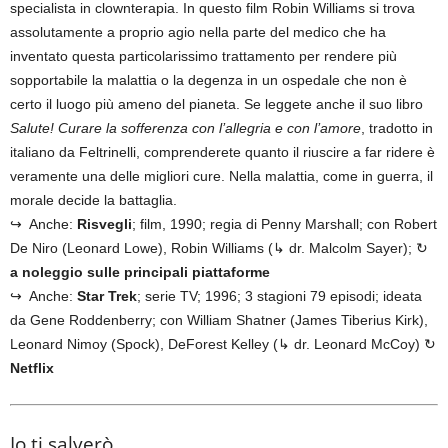
specialista in clownterapia. In questo film Robin Williams si trova
assolutamente a proprio agio nella parte del medico che ha
inventato questa particolarissimo trattamento per rendere più
sopportabile la malattia o la degenza in un ospedale che non è
certo il luogo più ameno del pianeta. Se leggete anche il suo libro
Salute! Curare la sofferenza con l’allegria e con l’amore
, tradotto in
italiano da Feltrinelli, comprenderete quanto il riuscire a far ridere è
veramente una delle migliori cure. Nella malattia, come in guerra, il
morale decide la battaglia.
↪ Anche:
Risvegli
; film, 1990; regia di Penny Marshall; con Robert
De Niro (Leonard Lowe), Robin Williams (↳ dr. Malcolm Sayer); ↻
a noleggio sulle principali piattaforme
↪ Anche:
Star Trek
; serie TV; 1996; 3 stagioni 79 episodi; ideata
da Gene Roddenberry; con William Shatner (James Tiberius Kirk),
Leonard Nimoy (Spock), DeForest Kelley (↳ dr. Leonard McCoy) ↻
Netflix
Io ti salverò