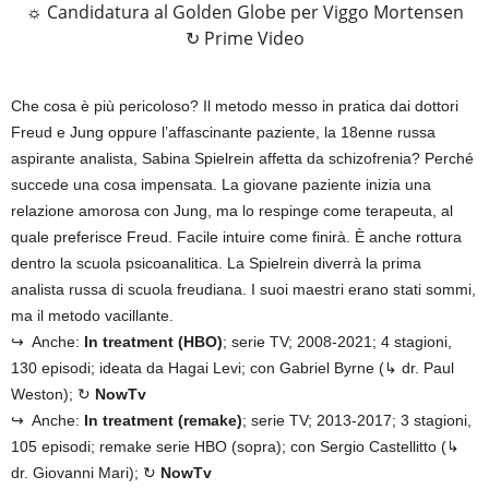
☼ Candidatura al Golden Globe per Viggo Mortensen
↻ Prime Video
Che cosa è più pericoloso? Il metodo messo in pratica dai dottori
Freud e Jung oppure l’affascinante paziente, la 18enne russa
aspirante analista, Sabina Spielrein affetta da schizofrenia? Perché
succede una cosa impensata. La giovane paziente inizia una
relazione amorosa con Jung, ma lo respinge come terapeuta, al
quale preferisce Freud. Facile intuire come finirà. È anche rottura
dentro la scuola psicoanalitica. La Spielrein diverrà la prima
analista russa di scuola freudiana. I suoi maestri erano stati sommi,
ma il metodo vacillante.
↪ Anche:
In treatment (HBO)
; serie TV; 2008-2021; 4 stagioni,
130 episodi; ideata da Hagai Levi; con Gabriel Byrne (↳ dr. Paul
Weston); ↻
NowTv
↪ Anche:
In treatment (remake)
; serie TV; 2013-2017; 3 stagioni,
105 episodi; remake serie HBO (sopra); con Sergio Castellitto (↳
dr. Giovanni Mari); ↻
NowTv