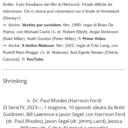
thriller. Il più freudiano dei film di Hitchcock. Finale difficile da
indovinare. Chi ci riesce può cimentarsi con il finale di Homeland
(Disney+).
↪ Anche:
Vestito per uccidere
; film; 1990; regia di Brian De
Palma; con Michael Caine (↳ dr. Robert Elliott), Angie Dickinson
(Kate Miller), Keith Gordon (Peter Miller); ↻
Prime Video
↪ Anche:
Il dottor Mabuse
; film; 1922; regia di Fritz Lang; con
Rudolf Klein-Rogge: (↳ dr. Mabuse), Aud Egede Nissen (Chérie
Carozza); ↻
YouTube
Shrinking
↳ Dr. Paul Rhodes (Harrison Ford)
⚀ SerieTV; 2023—; 1 stagione, 10 episodi; ideata da Brett
Goldstein, Bill Lawrence e Jason Segel; con Harrison Ford
(dr. Paul Rhodes), Jason Segel (dr. Jimmy Laird), Jessica
Williams (dr. Gaby); 40 minuti a episodio)