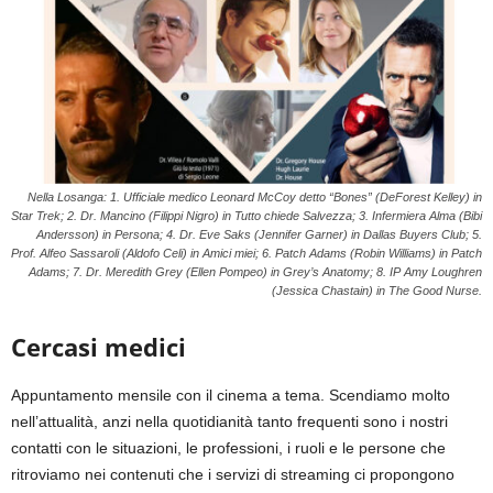
Nella Losanga: 1. Ufficiale medico Leonard McCoy detto “Bones” (DeForest Kelley) in
Star Trek; 2. Dr. Mancino (Filippi Nigro) in Tutto chiede Salvezza; 3. Infermiera Alma (Bibi
Andersson) in Persona; 4. Dr. Eve Saks (Jennifer Garner) in Dallas Buyers Club; 5.
Prof. Alfeo Sassaroli (Aldofo Celi) in Amici miei; 6. Patch Adams (Robin Williams) in Patch
Adams; 7. Dr. Meredith Grey (Ellen Pompeo) in Grey’s Anatomy; 8. IP Amy Loughren
(Jessica Chastain) in The Good Nurse.
Cercasi medici
Appuntamento mensile con il cinema a tema. Scendiamo molto
nell’attualità, anzi nella quotidianità tanto frequenti sono i nostri
contatti con le situazioni, le professioni, i ruoli e le persone che
ritroviamo nei contenuti che i servizi di streaming ci propongono