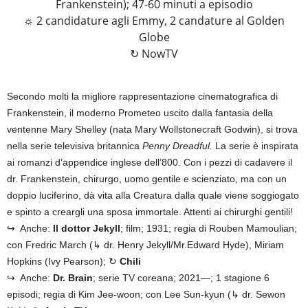
Frankenstein); 47-60 minuti a episodio
☼ 2 candidature agli Emmy, 2 candature al Golden
Globe
↻ NowTV
Secondo molti la migliore rappresentazione cinematografica di
Frankenstein, il moderno Prometeo uscito dalla fantasia della
ventenne Mary Shelley (nata Mary Wollstonecraft Godwin), si trova
nella serie televisiva britannica
Penny Dreadful.
La serie è inspirata
ai romanzi d’appendice inglese dell’800. Con i pezzi di cadavere il
dr. Frankenstein, chirurgo, uomo gentile e scienziato, ma con un
doppio luciferino, dà vita alla Creatura dalla quale viene soggiogato
e spinto a creargli una sposa immortale. Attenti ai chirurghi gentili!
↪ Anche:
Il dottor Jekyll
; film; 1931; regia di Rouben Mamoulian;
con Fredric March (↳ dr. Henry Jekyll/Mr.Edward Hyde), Miriam
Hopkins (Ivy Pearson); ↻
Chili
↪ Anche:
Dr. Brain
; serie TV coreana; 2021—; 1 stagione 6
episodi; regia di Kim Jee-woon; con Lee Sun-kyun (↳ dr. Sewon