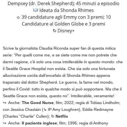
Dempsey (dr. Derek Shepherd); 45 minuti a episodio
Ideata da Shonda Rhimes
☼ 39 candidature agli Emmy con 3 premi; 10
Candidature al Golden Globe e 3 premi
↻ Disney+
Scrive la giornalista Claudia Riconda super fan di questa mitica
serie: “Per quelli come me, e se siete come me non potrete che
darmi ragione, c’è solo una cosa intollerabile in questo mondo: che
il Seattle Grace Hospital non esista. Che sia solo una fortunata
allucinazione uscita dall’encefalo di Shonda Rhimes appena
trapanato dal dottor Shepherd. Le guerre, la fame nel mondo,
perfino il Covid: tutto in qualche modo si può sopportare. Ma che il
Seattle Grace non esista, questo no”. Intollerabile, veramente!
↪ Anche:
The Good Nurse
; film; 2022; regia di Tobias Lindholm;
con Jessica Chastain (↳ IP Amy Loughren), Eddie Redmayne
(Charles “Charlie” Cullen); ↻
Netflix
↪ Anche:
Il paziente inglese
; film; 1996; regia di Anthony