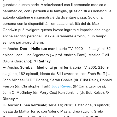
guardate questa serie. A relazionarsi con il personale medico e
paramedico, con i pazienti e le famiglie, gli azionisti e i donatori, le
autorità cittadine e nazionali c’è da diventare pazzi. Solo una
persona con la disponibilità, l’empatia e l’abilità del dr. Max
Goodwin può svolgere questo lavoro ingrato e improbo che esige
anche sacrifici personali. Max è veramente eroico, in un tempo
sempre più avaro di eroi.
↪ Anche:
Doc – Nelle tue mani
; serie TV; 2020—; 2 stagioni, 32
episodi; con Luca Argentero (↳ prof. Andrea Fanti), Matilde Gioli
(Giulia Giordano); ↻
RaiPlay
↪ Anche:
Scrubs – Medici ai primi ferri
; serie TV;
2001-210; 9
stagione, 182 episodi; ideata da Bill Lawrence; con Zach Braff (↳
John Michael “J.D.” Dorian), Sarah Chalke (dr. Elliot Reid), Donald
Faison (dr. Christopher Turk)
Judy Reyes
: (IP Carla Espinosa),
John C. McGinley (dr. Perry Cox) Ken Jenkins (dr. Bob Kelso); ↻
Disney +
↪ Anche:
Linea verticale
; serie TV; 2018; 1 stagione, 8 episodi;
ideata da Mattia Torre; con Valerio Mastandrea (Luigi), Greta