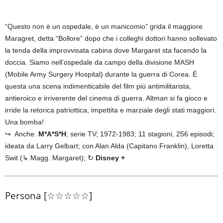
“Questo non è un ospedale, è un manicomio” grida il maggiore
Maragret, detta “Bollore” dopo che i colleghi dottori hanno sollevato
la tenda della improvvisata cabina dove Margaret sta facendo la
doccia. Siamo nell’ospedale da campo della divisione MASH
(Mobile Army Surgery Hospital) durante la guerra di Corea. È
questa una scena indimenticabile del film più antimilitarista,
antieroico e irriverente del cinema di guerra. Altman si fa gioco e
irride la retorica patriottica, impettita e marziale degli stati maggiori.
Una bomba!
↪ Anche:
M*A*S*H
; serie TV; 1972-1983; 11 stagioni, 256 episodi;
ideata da Larry Gelbart; con Alan Alda (Capitano Franklin), Loretta
Swit (↳ Magg. Margaret); ↻
Disney +
Persona [☆☆☆☆☆]