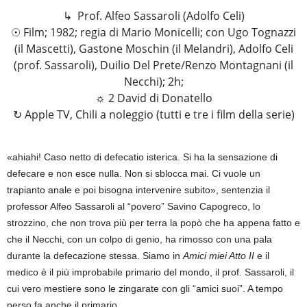
↳ Prof. Alfeo Sassaroli (Adolfo Celi)
☉ Film; 1982; regia di Mario Monicelli; con Ugo Tognazzi
(il Mascetti), Gastone Moschin (il Melandri), Adolfo Celi
(prof. Sassaroli), Duilio Del Prete/Renzo Montagnani (il
Necchi); 2h;
☼ 2 David di Donatello
↻ Apple TV, Chili a noleggio (tutti e tre i film della serie)
«ahiahi! Caso netto di defecatio isterica. Si ha la sensazione di
defecare e non esce nulla. Non si sblocca mai. Ci vuole un
trapianto anale e poi bisogna intervenire subito», sentenzia il
professor Alfeo Sassaroli al “povero” Savino Capogreco, lo
strozzino, che non trova più per terra la popò che ha appena fatto e
che il Necchi, con un colpo di genio, ha rimosso con una pala
durante la defecazione stessa. Siamo in
Amici miei Atto II
e il
medico è il più improbabile primario del mondo, il prof. Sassaroli, il
cui vero mestiere sono le zingarate con gli “amici suoi”. A tempo
perso fa anche il primario.