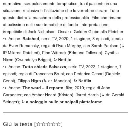
normativo, scrupolosamente terapeutico, tra il paziente in una
situazione reclusiva e l’istituzione che lo vorrebbe curare. Tutto
questo dietro la maschera della professionalità. Film che rimane
attualissimo nelle sue tematiche di fondo. Interpretazione
irrepetibile di Jack Nicholson. Oscar e Golden Globe alla Fletcher.
↪ Anche:
Ratched
; serie TV; 2020; 1 stagione, 8 episodi; ideata
da Evan Romansky; regia di Ryan Murphy; con Sarah Paulson (↳
IP Mildred Ratched), Finn Wittrock (Edmund Tolleson), Cynthia
Nixon (Gwendolyn Briggs); ↻
Netflix
↪ Anche:
Tutto chiede Salvezza
; serie TV; 2022; 1 stagione, 7
episodi; regia di Francesco Bruni; con Federico Cesari (Daniele
Cenni), Filippo Nigro (↳ dr. Mancino); ↻
Netflix
↪ Anche:
The ward – il reparto
; film; 2010; regia di John
Carpenter; con Amber Heard (Kristen), Jared Harris (↳ dr. Gerald
Stringer); ↻
a noleggio sulle principali piattaforme
Giù la testa [☆☆☆☆☆]