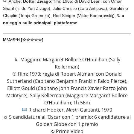
↪ Anche:
Dottor Zivago
; film; 1965; di David Lean; con Omar
Sharif (↳ dr. Yuri Zivago), Julie Christie (Lara Antipova), Geraldine
Chaplin (Tonja Gromeko), Rod Steiger (Viktor Komarovskij); ↻
a
noleggio sulle principali piattaforme
M*A*S*H [☆☆☆☆☆]
↳ Maggiore Margaret Bollore O’Houlihan (Sally
Kellerman)
☉ Film; 1970; regia di Robert Altman; con Donald
Sutherland (Capitano Benjamin Franklin Falco Pierce),
Elliott Gould (Capitano John Francis Xavier Razzo John
McIntyre), Sally Kellerman (Maggiore Margaret Bollore
O’Houlihan); 1h 56m
Richard Hooker,
Mash
, Garzanti, 1970
☼ 5 candidature all’Oscar con 1 premio; 6 candidature al
Golden Globe con 1 premio
↻ Prime Video