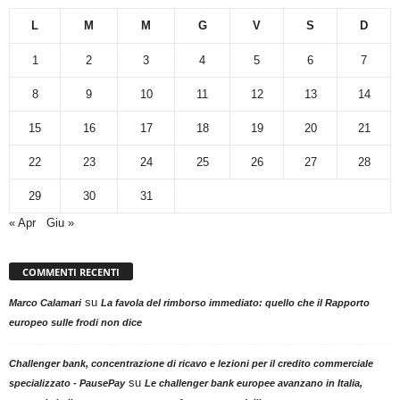
L
M
M
G
V
S
D
1
2
3
4
5
6
7
8
9
10
11
12
13
14
15
16
17
18
19
20
21
22
23
24
25
26
27
28
29
30
31
« Apr
Giu »
COMMENTI RECENTI
su
Marco Calamari
La favola del rimborso immediato: quello che il Rapporto
europeo sulle frodi non dice
Challenger bank, concentrazione di ricavo e lezioni per il credito commerciale
su
specializzato - PausePay
Le challenger bank europee avanzano in Italia,