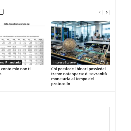
ne Finanziaria
Imprese&Lavoro
 conto mio non ti
Chi possiede i binari possiede il
o
treno: note sparse di sovranità
monetaria al tempo del
protocollo