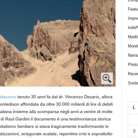
Featu
Impr
IndoP
Medit
Mond
Narra
Photo
Recen
Sosten
discorso
tenuto 30 anni fa dal dr. Vincenzo Desario, allora
ontedison affondata da oltre 30.000 miliardi di lire di debiti
L
taliana insieme alla scomparsa negli anni a venire di molte
di Raul Gardini il documento è una testimonianza storica
pitalismo familiare si stava tragicamente trasformando in
3
tizzazioni, sciagurate scalate, repentine crisi e soprattutto