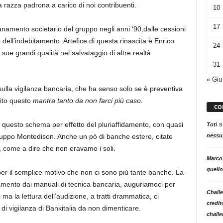
a razza padrona a carico di noi contribuenti.
10
17
namento societario del gruppo negli anni ‘90,dalle cessioni
e dell’indebitamento. Artefice di questa rinascita è Enrico
24
ue grandi qualità nel salvataggio di altre realtà
31
« Giu
sulla vigilanza bancaria, che ha senso solo se è preventiva
ito questo
mantra tanto da non farci più caso.
CO
s
i questo schema per effetto del pluriaffidamento, con quasi
Toti
nessun
 gruppo Montedison. Anche un pò di banche estere, citate
, come a dire che non eravamo i soli.
Marco
quello
 per il semplice motivo che non ci sono più tante banche. La
damento dai manuali di tecnica bancaria, auguriamoci per
Challe
 la lettura dell’audizione, a tratti drammatica, ci
credit
 di vigilanza di Bankitalia da non dimenticare.
challe