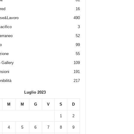
red
16
ese&Lavoro
490
acifico
3
erraneo
52
o
99
zione
55
 Gallery
109
sioni
191
ibilità
217
Luglio 2023
M
M
G
V
S
D
1
2
4
5
6
7
8
9