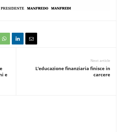
Next article
e
L’educazione finanziaria finisce in
ni e
carcere