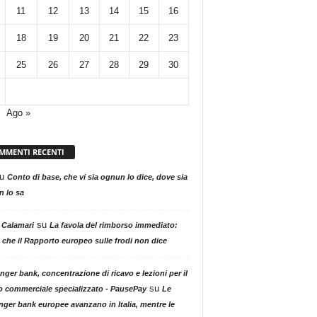
11
12
13
14
15
16
18
19
20
21
22
23
25
26
27
28
29
30
Ago »
MMENTI RECENTI
u
Conto di base, che vi sia ognun lo dice, dove sia
 lo sa
su
 Calamari
La favola del rimborso immediato:
 che il Rapporto europeo sulle frodi non dice
nger bank, concentrazione di ricavo e lezioni per il
su
o commerciale specializzato - PausePay
Le
nger bank europee avanzano in Italia, mentre le