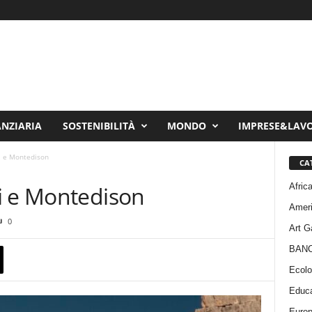
ANZIARIA
SOSTENIBILITÀ
MONDO
IMPRESE&LAV
i e Montedison
CA
Afric
i e Montedison
Amer
0
Art G
BAN
Ecolo
Educa
Euro