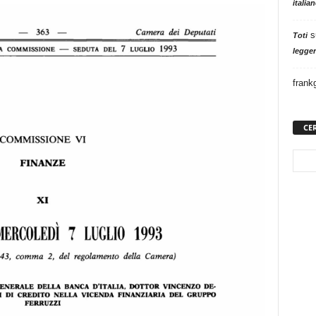
italia
s
Toti
legger
frank
CE