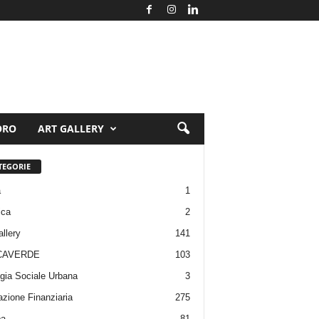
ORO
ART GALLERY
TEGORIE
a
1
ica
2
allery
141
CAVERDE
103
gia Sociale Urbana
3
zione Finanziaria
275
pa
81