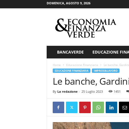
DOMENICA, AGOSTO 9, 2026
E
c
o
n
o
m
i
BANCAVERDE
EDUCAZIONE FIN
a
&
Home
Educazione Finanziaria
Le banche, Gardin
F
EDUCAZIONE FINANZIARIA
IMPRESE&LAVORO
i
Le banche, Gardin
n
a
By
La redazione
-
25 Luglio 2023
1451
n
z
a
V
e
r
d