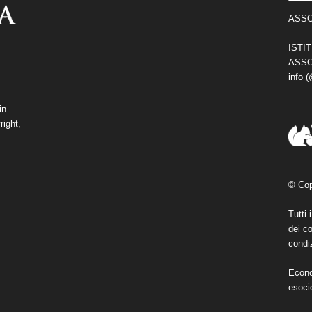
ASSO
ISTI
ASSO
info 
in
right,
© Cop
Tutti 
dei co
condiz
Econo
esoci