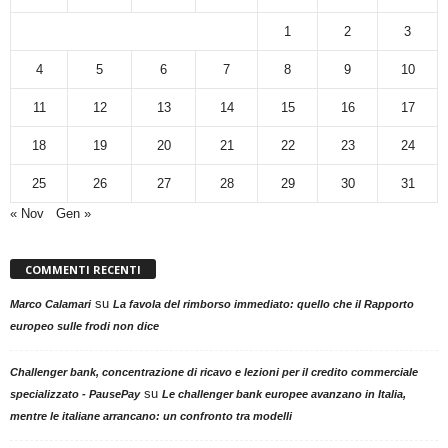
1
2
3
4
5
6
7
8
9
10
11
12
13
14
15
16
17
18
19
20
21
22
23
24
25
26
27
28
29
30
31
« Nov
Gen »
COMMENTI RECENTI
su
Marco Calamari
La favola del rimborso immediato: quello che il Rapporto
europeo sulle frodi non dice
Challenger bank, concentrazione di ricavo e lezioni per il credito commerciale
su
specializzato - PausePay
Le challenger bank europee avanzano in Italia,
mentre le italiane arrancano: un confronto tra modelli