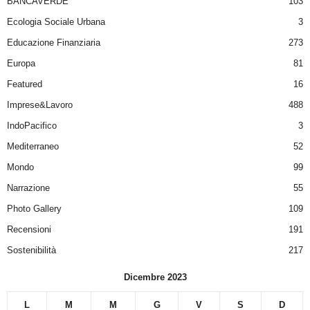
BANCAVERDE
103
Ecologia Sociale Urbana
3
Educazione Finanziaria
273
Europa
81
Featured
16
Imprese&Lavoro
488
IndoPacifico
3
Mediterraneo
52
Mondo
99
Narrazione
55
Photo Gallery
109
Recensioni
191
Sostenibilità
217
Dicembre 2023
L
M
M
G
V
S
D