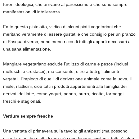
furori ideologici, che arrivano al parossismo e che sono sempre
manifestazioni di intolleranza.
Fatto questo pistolotto, vi dico di alcuni piatti vegetariani che
meritano veramente di essere gustati e che consiglio per un pranzo
di Pasqua diverso, nondimeno ricco di tutti gli apporti necessari a
una sana alimentazione.
Mangiare vegetariano esclude l’utilizzo di carne e pesce (inclusi
molluschi e crostacei), ma consente, oltre a tutti gli alimenti
vegetali, l’impiego di quelli di derivazione animale come le uova, il
miele, i latticini, cioè tutti i prodotti appartenenti alla famiglia dei
derivati del latte, come yogurt, panna, burro, ricotta, formaggi
freschi e stagionati.
Verdure sempre fresche
Una ventata di primavera sulla tavola: gli antipasti (ma possono
diventare anche piatti di mezzo) sono leggeri, invitanti, tutti a”colori