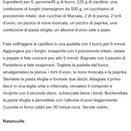
Ingredienti per 6: persone45 g di burro, 125 g di cipolline, una
confezione di funghi champignon da 500 g, un cucchiaino di
prezzemolo tritato, due cucchiai di Marsala, 2 dl di panna, 2 torli
d’uovo, un pizzico di noce moscata, un pizzico di paprika, una
confezione di pasta sfoglia, un albume d’uovo sale e pepe.
Fate soffriggere le cipolline in una padella con il burro per 5 minuti.
Aggiungere poi i funghi, insaporite con il prezzemolo tritato, salate
e pepate e fate cuocere per altri 5 minuti. Bagnate con il passito di
Pantelleria e fate evaporare. Togliete la padella dal fuoco,
amalgamatevi la panna, i torli d’uovo, la noce moscata e la paprika.
Stendete la pasta sfoglia e formate due dischi. Adagiate il primo
disco in una teglia unta e infarinata, versateci il composto e
ricoprite con il secondo disco, schiacciate bene i bordi. Bucherellate
la pasta sfoglia e pennellate con l’albume d’uovo leggermente.
Cuocete in forno caldo per 30 minuti circa. Servite subito.
Ratatouille