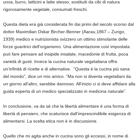
uova, burro, latticini e latte stesso, sostituiti da cibi di natura
rigorosamente vegetale, consumati freschi.
Questa dieta era già considerata fin dai primi del secolo scorso dal
dottor Maximilian Oskar Bircher-Benner (Aarau,1867 – Zurigo,
1939) medico e nutrizionista svizzero un ottimo stimolante delle
forze guaritrici dell’organismo. Una alimentazione così impostata
può fare pensare ad insipide insalate, macedonie di frutta, poca
varietà di gusti. Invece la cucina naturale vegetaliana offre
un’infinità di ricette e di alternative. “Questa è la cucina più sana
del mondo”, dice un mio amico. “Ma non si diventa vegetaliani da
un giorno all’altro, sarebbe dannoso. All’inizio ci si deve affidare alla
guida esperta di un medico specializzato in medicina naturale”.
In conclusione, va da sé che la libertà alimentare è una forma di
libertà di pensiero, che scaturisce dall’imprescindibile esigenza di
alimentarsi.
La scelta etica non è in discussione
.
Quello che mi agita anche in cucina sono gli eccessi, in nome di