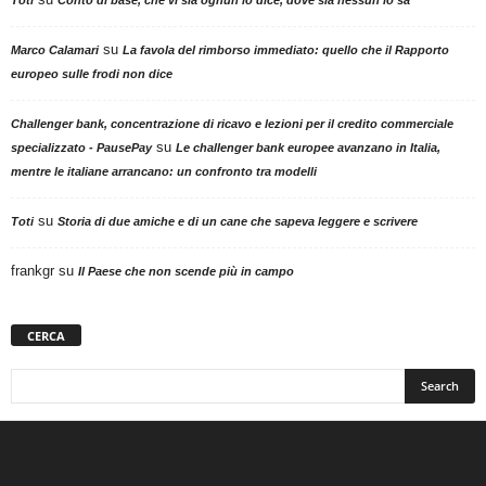
Toti
Conto di base, che vi sia ognun lo dice, dove sia nessun lo sa
su
Marco Calamari
La favola del rimborso immediato: quello che il Rapporto
europeo sulle frodi non dice
Challenger bank, concentrazione di ricavo e lezioni per il credito commerciale
su
specializzato - PausePay
Le challenger bank europee avanzano in Italia,
mentre le italiane arrancano: un confronto tra modelli
su
Toti
Storia di due amiche e di un cane che sapeva leggere e scrivere
frankgr
su
Il Paese che non scende più in campo
CERCA