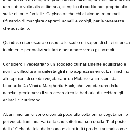
una o due volte alla settimana, complice il reddito non proprio alle
stelle di tante famiglie. Capisco anche chi distingue tra animali,
rifiutando di mangiare capretti, agnelli e conigli, per la tenerezza
che suscitano.
Quindi so riconoscere e rispetto le scelte e i sapori di chi vi rinuncia
totalmente per motivi salutari e per amore verso gli animali.
Considero il vegetariano un soggetto culinariamente equilibrato e
non ho difficoltà a manifestargli il mio apprezzamento. E mi inchino
alle opinioni di celebri vegetariani, da Plutarco a Einstein, da
Leonardo Da Vinci a Margherita Hack, che, vegetariana dalla
nascita, proclamava il suo credo circa la barbarie di uccidere gli
animali e nutrirsene.
Alcuni miei amici sono diventati poco alla volta prima vegetariani e
poi vegetaliani, una variante che sottolinea con quella “l” al posto
della “r” che da tale dieta sono esclusi tutti i prodotti animali come