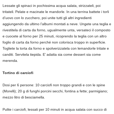
Lessate gli spinaci in pochissima acqua salata, strizzateli, poi
tritateli
. Pelate e macinate le mandorle. In una terrina battete i torli
d’uovo con lo zucchero, poi unite tutti gli altri ingredienti
aggiungendo da ultimo l’albumi montati a neve. Ungete una teglia e
rivestitela di carta da forno, ugualmente unta, versateci il composto
e cuocete al forno per 25 minuti, ricoprendo la teglia con un altro
foglio di carta da forno perché non colorisca troppo in superficie.
Togliete la torta da forno e spolverizzatela
con
le
mandorle tritate e
canditi
. Servitela tiepida.
E’
adatta sia come dessert sia come
merenda.
Tortino di carciofi
Dosi per 6 persone: 10 carciofi non troppo grandi e con le spine
(Morelli); 20 g di funghi porcini secchi, fontina a fette; parmigiano;
mezzo litro di besciamella.
Pulite i carciofi, lessati per 10 minuti in acqua salata con succo di