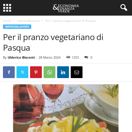
Home
Imprese&Lavoro
Per il pranzo vegetariano di Pasqua
IMPRESE&LAVORO
Per il pranzo vegetariano di
Pasqua
By
Ulderico Bisconti
-
28 Marzo 2024
1253
0