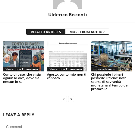
Ulderico Bisconti
RELATED ARTICLES
MORE FROM AUTHOR
Educazione Finanziaria
Educazione Finanziaria
Imprese&Lavoro
Conto di base, che vi sia
Agosto, conto mio non ti
Chi possiede i binari
ognun lo dice, dove sia
conosco
possiede il treno: note
nessun lo sa
sparse di sovranità
monetaria al tempo del
protocollo
LEAVE A REPLY