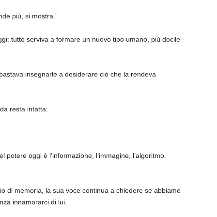
nde più, si mostra.”
uaggi: tutto serviva a formare un nuovo tipo umano, più docile
 bastava insegnarle a desiderare ciò che la rendeva
a resta intatta:
el potere oggi è l’informazione, l’immagine, l’algoritmo.
zio di memoria, la sua voce continua a chiedere se abbiamo
nza innamorarci di lui.