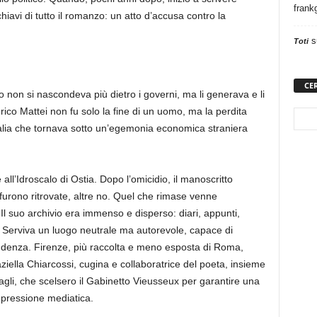
frank
hiavi di tutto il romanzo: un atto d’accusa contro la
s
Toti
CE
 non si nascondeva più dietro i governi, ma li generava e li
nrico Mattei non fu solo la fine di un uomo, ma la perdita
talia che tornava sotto un’egemonia economica straniera
ll’Idroscalo di Ostia. Dopo l’omicidio, il manoscritto
furono ritrovate, altre no. Quel che rimase venne
Il suo archivio era immenso e disperso: diari, appunti,
. Serviva un luogo neutrale ma autorevole, capace di
endenza. Firenze, più raccolta e meno esposta di Roma,
aziella Chiarcossi, cugina e collaboratrice del poeta, insieme
gli, che scelsero il Gabinetto Vieusseux per garantire una
i pressione mediatica.