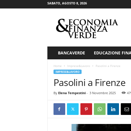
SABATO, AGOSTO 8, 2026
E
c
o
n
o
m
i
BANCAVERDE
EDUCAZIONE FIN
a
&
Home
Imprese&Lavoro
Pasolini a Firenze
F
IMPRESE&LAVORO
i
Pasolini a Firenze
n
a
By
Elena Tempestini
-
3 Novembre 2025
47
n
z
a
V
e
r
d