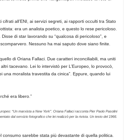
ifrati all’ENI, ai servizi segreti, ai rapporti occulti tra Stato
ttista: era un analista poetico, e questo lo rese pericoloso.
 Disse di star lavorando su “qualcosa di pericoloso”, e
e scomparvero. Nessuno ha mai saputo dove siano finite.
uello di Oriana Fallaci. Due caratteri inconciliabili, ma uniti
ltri tacevano. Lei lo intervistò per L’Europeo, lo provocò,
sei una moralista travestita da cinica”. Eppure, quando lui
rché era libero.”
’Europeo: “Un marxista a New York”. Oriana Fallaci racconta Pier Paolo Pasolini
to dal servizio fotografico che lei realizzò per la rivista. Un testo del 1966.
el consumo sarebbe stata più devastante di quella politica.