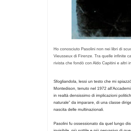
Ho conosciuto Pasolini non nei libri di sc
Vieusseux di Firenze. Tra quelle infinite car
rivista che fondò con Aldo Capitini e altri int
Sfogliandola, lessi un testo che mi spiazz
Montedison, tenuto nel 1972 all’Accademi
in realtà densissimo di implicazioni politi
naturale” da imparare, di una classe dirig
nascita delle multinazionali.
Pasolini fu ossessionato da quel lungo di
invisibile, più sottile e più pervasivo di qu