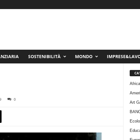
ANZIARIA
SOSTENIBILITÀ
MONDO
IMPRESE&LAV
CA
Afric
Amer
9
0
Art G
BAN
Ecolo
Educa
Euro