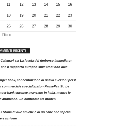
11
12
13
14
15
16
18
19
20
21
22
23
25
26
27
28
29
30
Dic »
MMENTI RECENTI
su
 Calamari
La favola del rimborso immediato:
 che il Rapporto europeo sulle frodi non dice
nger bank, concentrazione di ricavo e lezioni per il
su
o commerciale specializzato - PausePay
Le
nger bank europee avanzano in Italia, mentre le
ne arrancano: un confronto tra modelli
u
Storia di due amiche e di un cane che sapeva
e e scrivere