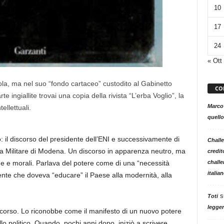
10
17
24
« Ott
uola, ma nel suo “fondo cartaceo” custodito al Gabinetto
CO
te ingiallite trovai una copia della rivista “L’erba Voglio”, la
Marco
ellettuali.
quello
ò: il discorso del presidente dell’ENI e successivamente di
Challe
a Militare di Modena. Un discorso in apparenza neutro, ma
credit
challe
che e morali. Parlava del potere come di una “necessità
italia
ente che doveva “educare” il Paese alla modernità, alla
s
Toti
legger
scorso. Lo riconobbe come il manifesto di un nuovo potere
ello politico. Quando, pochi anni dopo, iniziò a scrivere