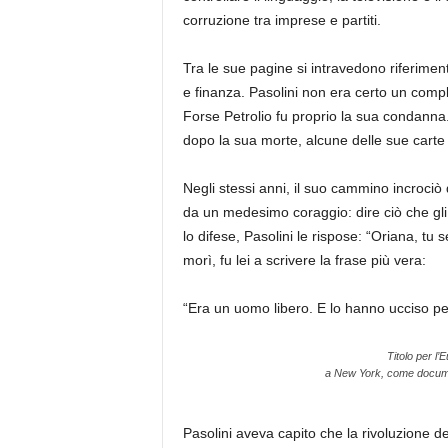
corruzione tra imprese e partiti.
Tra le sue pagine si intravedono riferimenti c
e finanza. Pasolini non era certo un complo
Forse Petrolio fu proprio la sua condanna.
dopo la sua morte, alcune delle sue cart
Negli stessi anni, il suo cammino incrociò q
da un medesimo coraggio: dire ciò che gli a
lo difese, Pasolini le rispose: “Oriana, tu 
morì, fu lei a scrivere la frase più vera:
“Era un uomo libero. E lo hanno ucciso pe
Titolo per l
a New York, come documenta
Pasolini aveva capito che la rivoluzione d