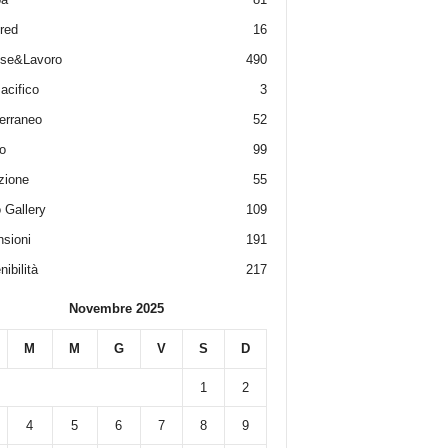
red
16
ese&Lavoro
490
acifico
3
erraneo
52
o
99
zione
55
 Gallery
109
sioni
191
ibilità
217
Novembre 2025
M
M
G
V
S
D
1
2
4
5
6
7
8
9