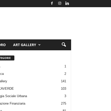
ORO
ART GALLERY
TEGORIE
a
1
ica
2
allery
141
CAVERDE
103
gia Sociale Urbana
3
zione Finanziaria
275
pa
81