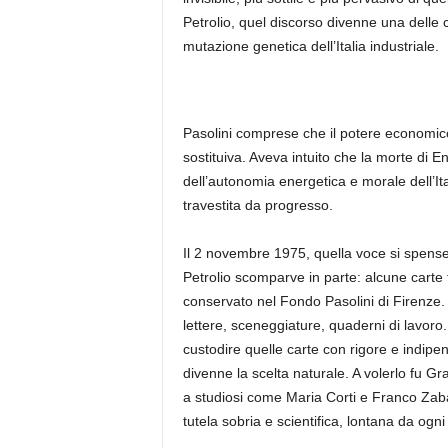
Petrolio, quel discorso divenne una delle c
mutazione genetica dell’Italia industriale.
Pasolini comprese che il potere economico
sostituiva. Aveva intuito che la morte di E
dell’autonomia energetica e morale dell’I
travestita da progresso.
Il 2 novembre 1975, quella voce si spense a
Petrolio scomparve in parte: alcune carte 
conservato nel Fondo Pasolini di Firenze. 
lettere, sceneggiature, quaderni di lavoro
custodire quelle carte con rigore e indip
divenne la scelta naturale. A volerlo fu Gr
a studiosi come Maria Corti e Franco Zaba
tutela sobria e scientifica, lontana da ogn