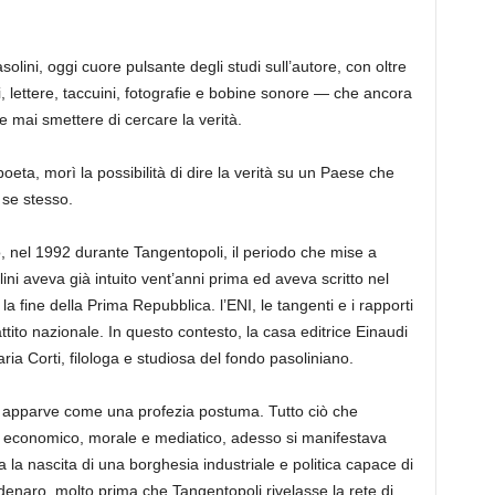
lini, oggi cuore pulsante degli studi sull’autore, con oltre
i, lettere, taccuini, fotografie e bobine sonore — che ancora
e mai smettere di cercare la verità.
eta, morì la possibilità di dire la verità su un Paese che
 se stesso.
o, nel 1992 durante Tangentopoli, il periodo che mise a
ni aveva già intuito vent’anni prima ed aveva scritto nel
a fine della Prima Repubblica. l’ENI, le tangenti e i rapporti
battito nazionale. In questo contesto, la casa editrice Einaudi
ria Corti, filologa e studiosa del fondo pasoliniano.
bro apparve come una profezia postuma. Tutto ciò che
ere economico, morale e mediatico, adesso si manifestava
nta la nascita di una borghesia industriale e politica capace di
il denaro, molto prima che Tangentopoli rivelasse la rete di