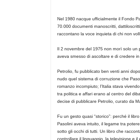
Nel 1980 nacque ufficialmente il Fondo Paso
70.000 documenti manoscritti, dattiloscritt
raccontano la voce inquieta di chi non voll
Il 2 novembre del 1975 non morì solo un po
aveva smesso di ascoltare e di credere in
Petrolio, fu pubblicato ben venti anni dop
nudo quel sistema di corruzione che Pasoli
romanzo incompiuto; l’Italia stava vivendo l
tra politica e affari erano al centro del di
decise di pubblicare Petrolio, curato da Ma
Fu un gesto quasi “storico”: perché il li
Pasolini aveva intuito, il legame tra pot
sotto gli occhi di tutti. Un libro che racco
controllare il linguaggio, la televisione e 