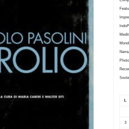
Featu
Impr
IndoP
Medit
Mond
Narra
Photo
Recen
Sosten
L
3