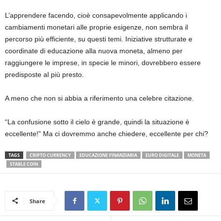
L’apprendere facendo, cioè consapevolmente applicando i
cambiamenti monetari alle proprie esigenze, non sembra il
percorso più efficiente, su questi temi. Iniziative strutturate e
coordinate di educazione alla nuova moneta, almeno per
raggiungere le imprese, in specie le minori, dovrebbero essere
predisposte al più presto.
A meno che non si abbia a riferimento una celebre citazione.
“La confusione sotto il cielo è grande, quindi la situazione è
eccellente!” Ma ci dovremmo anche chiedere, eccellente per chi?
TAGS
CRIPTO CURRENCY
EDUCAZIONE FINANZIARIA
EURO DIGITALE
MONETA
STABLE COIN
Share