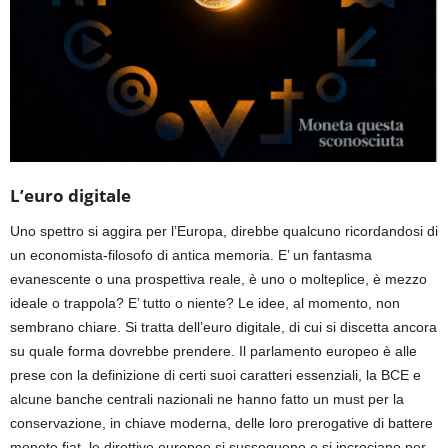
L’euro digitale
Uno spettro si aggira per l’Europa, direbbe qualcuno ricordandosi di
un economista-filosofo di antica memoria. E’ un fantasma
evanescente o una prospettiva reale, è uno o molteplice, è mezzo
ideale o trappola? E’ tutto o niente? Le idee, al momento, non
sembrano chiare. Si tratta dell’euro digitale, di cui si discetta ancora
su quale forma dovrebbe prendere. Il parlamento europeo è alle
prese con la definizione di certi suoi caratteri essenziali, la BCE e
alcune banche centrali nazionali ne hanno fatto un must per la
conservazione, in chiave moderna, delle loro prerogative di battere
monete fiat, le direttive europee si susseguono e si incrociano per