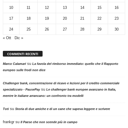
10
11
12
13
14
15
16
17
18
19
20
21
22
23
24
25
26
27
28
29
30
« Ott
Dic »
COMMENTI RECENTI
su
Marco Calamari
La favola del rimborso immediato: quello che il Rapporto
europeo sulle frodi non dice
Challenger bank, concentrazione di ricavo e lezioni per il credito commerciale
su
specializzato - PausePay
Le challenger bank europee avanzano in Italia,
mentre le italiane arrancano: un confronto tra modelli
su
Toti
Storia di due amiche e di un cane che sapeva leggere e scrivere
frankgr
su
Il Paese che non scende più in campo