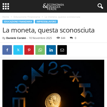
Home
Educazione Finanziaria
La moneta, questa sconosciuta
EDUCAZIONE FINANZIARIA
IMPRESE&LAVORO
La moneta, questa sconosciuta
By
Daniele Corsini
-
10 Novembre 2025
644
0