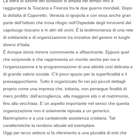
La sfera di azione del sodalizio si amplia nel tempo fino a
raggiungere la Toscana e Firenze tra le due guerre mondiali. Dopo
la disfatta di Caporetto, Venezia si spopola e con essa anche gran
parte dell’Istituto che trova rifugio nell’Ospedale degli Innocenti del
capoluogo toscano e in altri siti vicini. È la testimonianza di una rete
di solidarietà e di organizzazione tra iniziative del genere in luoghi
diversi d’Italia.
È dunque storia minore commovente e affascinante. Eppure quel
che sorprende e che rappresenta un monito anche per noi è
l’organizzazione e la programmazione di una attività così delicata e
di grande valore sociale. C’é poco spazio per la superficialità e il
pressappochismo. Tutto è organizzato fin nei più piccoli dettagli
proprio come una impresa che, tuttavia, non persegue finalità di
mero profitto: dall’accoglienza, alla maggiore età o al matrimonio,
fino alla vecchiaia. E’ un aspetto importante nel senso che questa
organizzazione non è solamente ispirata a un generico
filantropismo e a una caritatevole assistenza cristiana. Tali
caratteristiche la rendono attuale ed esemplare.
Oggi per terzo settore si fa riferimento a una pluralità di enti che