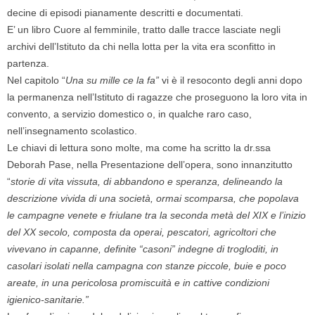
decine di episodi pianamente descritti e documentati.
E’ un libro Cuore al femminile, tratto dalle tracce lasciate negli
archivi dell’Istituto da chi nella lotta per la vita era sconfitto in
partenza.
Nel capitolo “
Una su mille ce la fa”
vi è il resoconto degli anni dopo
la permanenza nell’Istituto di ragazze che proseguono la loro vita in
convento, a servizio domestico o, in qualche raro caso,
nell’insegnamento scolastico.
Le chiavi di lettura sono molte, ma come ha scritto la dr.ssa
Deborah Pase, nella Presentazione dell’opera, sono innanzitutto
“
storie di vita vissuta, di abbandono e speranza, delineando la
descrizione vivida di una società, ormai scomparsa, che popolava
le campagne venete e friulane tra la seconda metà del XIX e l’inizio
del XX secolo, composta da operai, pescatori, agricoltori che
vivevano in capanne, definite “casoni” indegne di trogloditi, in
casolari isolati nella campagna con stanze piccole, buie e poco
areate, in una pericolosa promiscuità e in cattive condizioni
igienico-sanitarie.”