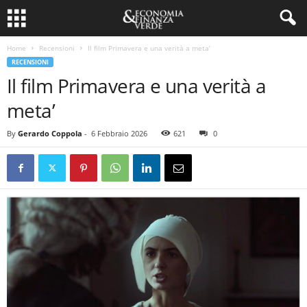
Home
Recensioni
Il film Primavera e una verità a meta’
RECENSIONI
Il film Primavera e una verità a
meta’
By
Gerardo Coppola
-
6 Febbraio 2026
621
0