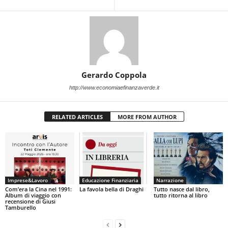
Gerardo Coppola
http://www.economiaefinanzaverde.it
RELATED ARTICLES
MORE FROM AUTHOR
Imprese&Lavoro
Educazione Finanziaria
Narrazione
Com’era la Cina nel 1991:
La favola bella di Draghi
Tutto nasce dal libro,
Album di viaggio con
tutto ritorna al libro
recensione di Giusi
Tamburello