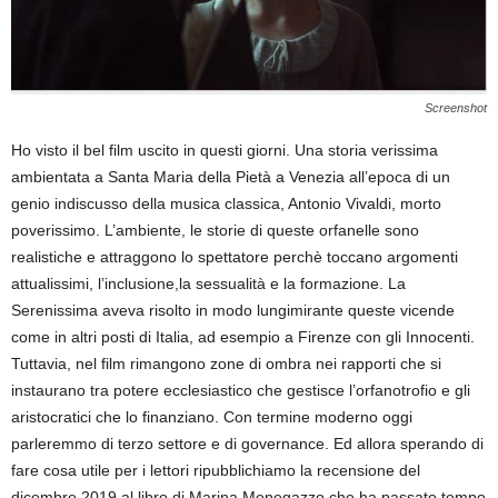
Screenshot
Ho visto il bel film uscito in questi giorni. Una storia verissima
ambientata a Santa Maria della Pietà a Venezia all’epoca di un
genio indiscusso della musica classica, Antonio Vivaldi, morto
poverissimo. L’ambiente, le storie di queste orfanelle sono
realistiche e attraggono lo spettatore perchè toccano argomenti
attualissimi, l’inclusione,la sessualità e la formazione. La
Serenissima aveva risolto in modo lungimirante queste vicende
come in altri posti di Italia, ad esempio a Firenze con gli Innocenti.
Tuttavia, nel film rimangono zone di ombra nei rapporti che si
instaurano tra potere ecclesiastico che gestisce l’orfanotrofio e gli
aristocratici che lo finanziano. Con termine moderno oggi
parleremmo di terzo settore e di governance. Ed allora sperando di
fare cosa utile per i lettori ripubblichiamo la recensione del
dicembre 2019 al libro di Marina Menegazzo che ha passato tempo