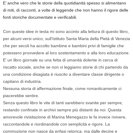
E’ anche vero che le storie della quotidianità spesso si alimentano
di miti, di racconti, a volte di leggende che non hanno il rigore delle
fonti storiche documentate e verificabili.
Con queste idee in testa mi sono accinto alla lettura di questo libro,
per alcuni versi unico, sull’Istituto Santa Maria della Pietà di Venezia
che per secoli ha accolto bambine e bambini privi di famiglie che
potessero provvedere al loro sostentamento e alla loro educazione.
E’ un libro giornale su una fetta di umanità dolente in cerca di
riscatto sociale, anche se non vi leggiamo storie di chi partendo da
una condizione disagiata è riuscito a diventare classe dirigente o
capitano di industria.
Nessuna storia di affermazione finale, come romanticamente ci
piacerebbe sentire.
Senza questo libro le vite di tanti sarebbero svanite per sempre,
restando confinate in archivi sempre più distanti da noi. Questa
amorevole rivisitazione di Marina Menegazzo le fa invece rivivere,
raccontandole e riordinandole con semplicità e rigore. La
commozione non nasce da enfasi retorica, ma dalle decine e