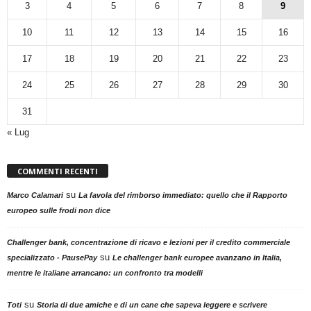
3
4
5
6
7
8
9
10
11
12
13
14
15
16
17
18
19
20
21
22
23
24
25
26
27
28
29
30
31
« Lug
COMMENTI RECENTI
su
Marco Calamari
La favola del rimborso immediato: quello che il Rapporto
europeo sulle frodi non dice
Challenger bank, concentrazione di ricavo e lezioni per il credito commerciale
su
specializzato - PausePay
Le challenger bank europee avanzano in Italia,
mentre le italiane arrancano: un confronto tra modelli
su
Toti
Storia di due amiche e di un cane che sapeva leggere e scrivere