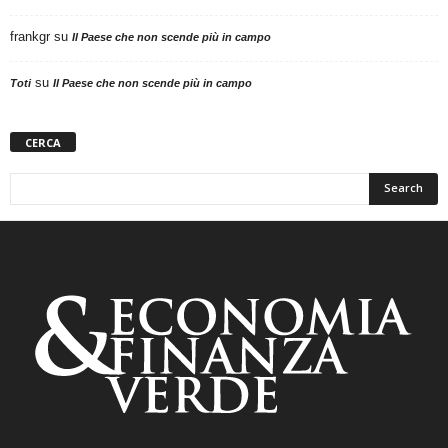
frankgr
su
Il Paese che non scende più in campo
su
Toti
Il Paese che non scende più in campo
CERCA