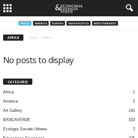
AFRICA
AMERICA
EUROPA
INDOPACIFICO
MEDITERRANEO
AFRICA
Home
Africa
No posts to display
CATEGORIE
Africa
1
America
2
Art Gallery
141
BANCAVERDE
103
Ecologia Sociale Urbana
3