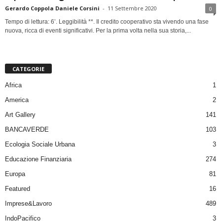
Gerardo Coppola Daniele Corsini
-
11 Settembre 2020
0
Tempo di lettura: 6’. Leggibilità **. Il credito cooperativo sta vivendo una fase
nuova, ricca di eventi significativi. Per la prima volta nella sua storia,...
CATEGORIE
Africa
1
America
2
Art Gallery
141
BANCAVERDE
103
Ecologia Sociale Urbana
3
Educazione Finanziaria
274
Europa
81
Featured
16
Imprese&Lavoro
489
IndoPacifico
3