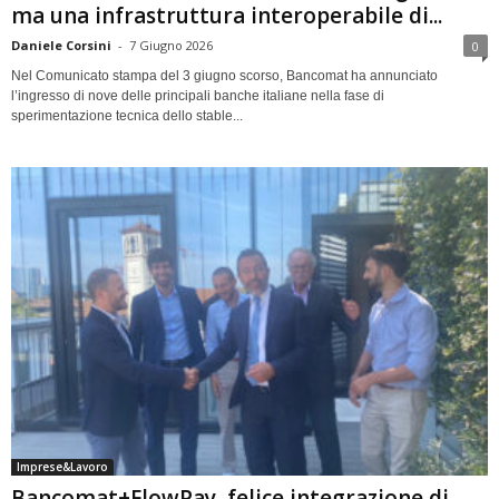
ma una infrastruttura interoperabile di...
Daniele Corsini
-
7 Giugno 2026
0
Nel Comunicato stampa del 3 giugno scorso, Bancomat ha annunciato
l’ingresso di nove delle principali banche italiane nella fase di
sperimentazione tecnica dello stable...
Imprese&Lavoro
Bancomat+FlowPay, felice integrazione di