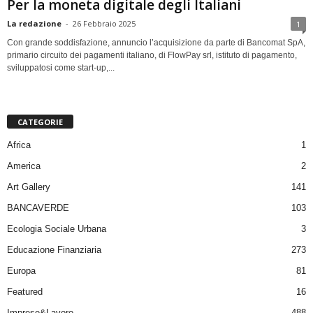
Per la moneta digitale degli Italiani
La redazione
-
26 Febbraio 2025
1
Con grande soddisfazione, annuncio l’acquisizione da parte di Bancomat SpA,
primario circuito dei pagamenti italiano, di FlowPay srl, istituto di pagamento,
sviluppatosi come start-up,...
CATEGORIE
Africa
1
America
2
Art Gallery
141
BANCAVERDE
103
Ecologia Sociale Urbana
3
Educazione Finanziaria
273
Europa
81
Featured
16
Imprese&Lavoro
488