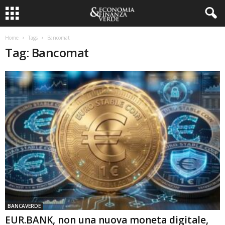
Home
Tags
Bancomat
Tag: Bancomat
BANCAVERDE
EUR.BANK, non una nuova moneta digitale,