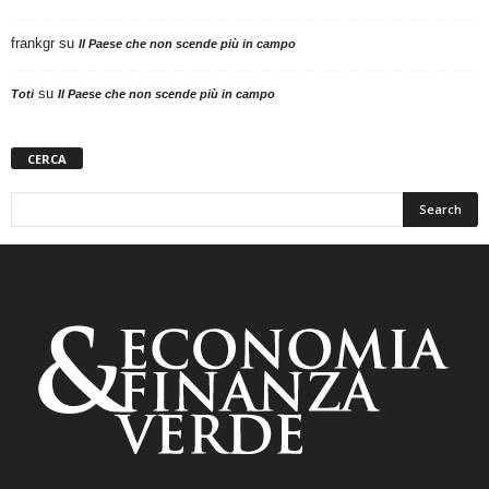
frankgr
su
Il Paese che non scende più in campo
su
Toti
Il Paese che non scende più in campo
CERCA