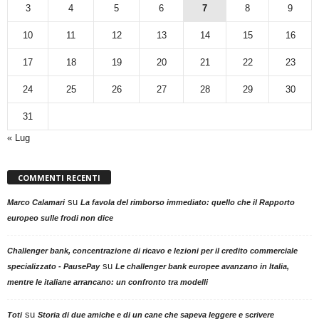
3
4
5
6
7
8
9
10
11
12
13
14
15
16
17
18
19
20
21
22
23
24
25
26
27
28
29
30
31
« Lug
COMMENTI RECENTI
su
Marco Calamari
La favola del rimborso immediato: quello che il Rapporto
europeo sulle frodi non dice
Challenger bank, concentrazione di ricavo e lezioni per il credito commerciale
su
specializzato - PausePay
Le challenger bank europee avanzano in Italia,
mentre le italiane arrancano: un confronto tra modelli
su
Toti
Storia di due amiche e di un cane che sapeva leggere e scrivere