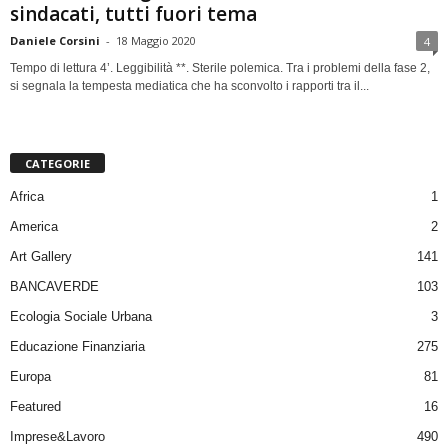
sindacati, tutti fuori tema
Daniele Corsini
-
18 Maggio 2020
4
Tempo di lettura 4’. Leggibilità **. Sterile polemica. Tra i problemi della fase 2,
si segnala la tempesta mediatica che ha sconvolto i rapporti tra il...
CATEGORIE
Africa
1
America
2
Art Gallery
141
BANCAVERDE
103
Ecologia Sociale Urbana
3
Educazione Finanziaria
275
Europa
81
Featured
16
Imprese&Lavoro
490