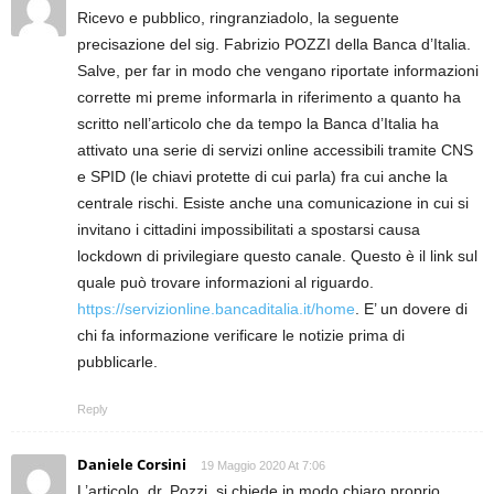
Ricevo e pubblico, ringranziadolo, la seguente
precisazione del sig. Fabrizio POZZI della Banca d’Italia.
Salve, per far in modo che vengano riportate informazioni
corrette mi preme informarla in riferimento a quanto ha
scritto nell’articolo che da tempo la Banca d’Italia ha
attivato una serie di servizi online accessibili tramite CNS
e SPID (le chiavi protette di cui parla) fra cui anche la
centrale rischi. Esiste anche una comunicazione in cui si
invitano i cittadini impossibilitati a spostarsi causa
lockdown di privilegiare questo canale. Questo è il link sul
quale può trovare informazioni al riguardo.
https://servizionline.bancaditalia.it/home
. E’ un dovere di
chi fa informazione verificare le notizie prima di
pubblicarle.
Reply
Daniele Corsini
19 Maggio 2020 At 7:06
L’articolo, dr. Pozzi, si chiede in modo chiaro proprio