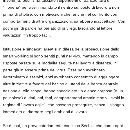
Insomma, Bechis ha tacciato i dipendenti di Bancaditalia di
“fifoneria” per aver rimandato il rientro sul posto di lavoro a non
prima di ottobre, con motivazioni che, anche nel confronto con i
comportamenti di altre organizzazioni, sarebbero inaccettabili. Con
pochi giri di parole ha parlato di privilegi, lasciando al lettore
valutazioni fin troppo facili.
Istituzione e sindacati alleatisi in difesa della prosecuzione dello
smart working si sono sentiti punti nel vivo, mettendo in campo
risposte basate sulle modalità seguite nel lavoro a distanza, in
parte già in essere prima del virus. Esse non avrebbero
determinato disservizi, anzi avrebbero consentito di aggiungere
altre iniziative a favore del bacino di utenti della banca centrale
nazionale. Allo scopo, hanno snocciolato un elenco corposo (e un
po’ noioso) di dati, atti, fatti, comportamenti amministrativi, svolti in
regime di “lavoro agile”, che possono proseguire, senza il bisogno
immediato di ritornare negli ambienti di lavoro.
Se è così, ha provocatoriamente concluso Bechis, che come ogni