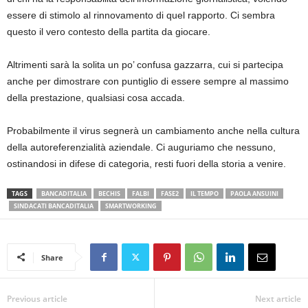
essere di stimolo al rinnovamento di quel rapporto. Ci sembra
questo il vero contesto della partita da giocare.
Altrimenti sarà la solita un po’ confusa gazzarra, cui si partecipa
anche per dimostrare con puntiglio di essere sempre al massimo
della prestazione, qualsiasi cosa accada.
Probabilmente il virus segnerà un cambiamento anche nella cultura
della autoreferenzialità aziendale. Ci auguriamo che nessuno,
ostinandosi in difese di categoria, resti fuori della storia a venire.
TAGS
BANCADITALIA
BECHIS
FALBI
FASE2
IL TEMPO
PAOLA ANSUINI
SINDACATI BANCADITALIA
SMARTWORKING
Share
Previous article
Next article