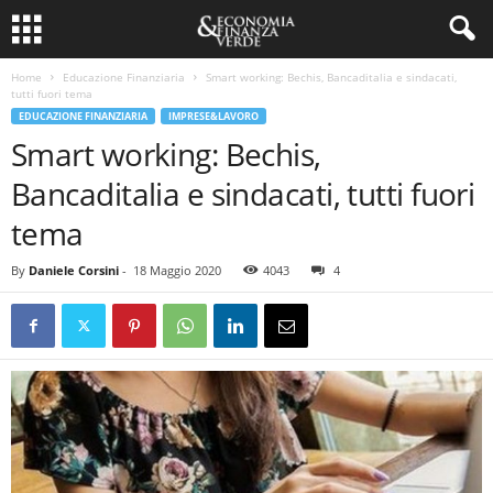
Home
Educazione Finanziaria
Smart working: Bechis, Bancaditalia e sindacati,
tutti fuori tema
EDUCAZIONE FINANZIARIA
IMPRESE&LAVORO
Smart working: Bechis,
Bancaditalia e sindacati, tutti fuori
tema
By
Daniele Corsini
-
18 Maggio 2020
4043
4