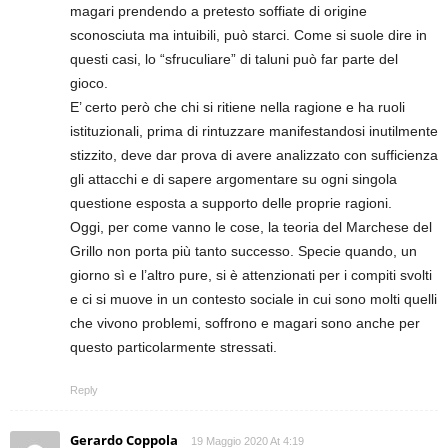
magari prendendo a pretesto soffiate di origine
sconosciuta ma intuibili, può starci. Come si suole dire in
questi casi, lo “sfruculiare” di taluni può far parte del
gioco.
E’ certo però che chi si ritiene nella ragione e ha ruoli
istituzionali, prima di rintuzzare manifestandosi inutilmente
stizzito, deve dar prova di avere analizzato con sufficienza
gli attacchi e di sapere argomentare su ogni singola
questione esposta a supporto delle proprie ragioni.
Oggi, per come vanno le cose, la teoria del Marchese del
Grillo non porta più tanto successo. Specie quando, un
giorno sì e l’altro pure, si è attenzionati per i compiti svolti
e ci si muove in un contesto sociale in cui sono molti quelli
che vivono problemi, soffrono e magari sono anche per
questo particolarmente stressati.
Reply
Gerardo Coppola
19 Maggio 2020 At 4:19