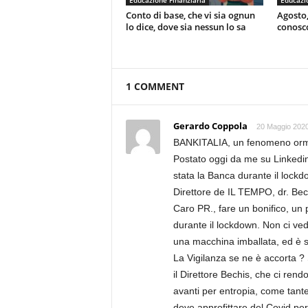
Educazione Finanziaria
Educazio
Conto di base, che vi sia ognun
Agosto,
lo dice, dove sia nessun lo sa
conosc
1 COMMENT
Gerardo Coppola
20 Maggio 2020
BANKITALIA, un fenomeno orma
Postato oggi da me su Linkedin
stata la Banca durante il lockd
Direttore de IL TEMPO, dr. Bec
Caro PR., fare un bonifico, un 
durante il lockdown. Non ci ved
una macchina imballata, ed è sot
La Vigilanza se ne è accorta ?
il Direttore Bechis, che ci rendo
avanti per entropia, come tante
deve approfittare del Covid pe