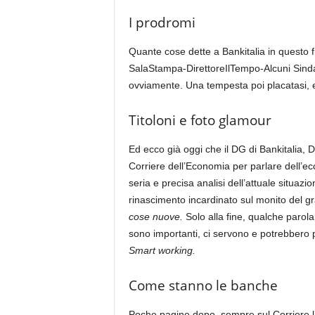
I prodromi
Quante cose dette a Bankitalia in questo 
SalaStampa-DirettoreIlTempo-Alcuni Sindaca
ovviamente. Una tempesta poi placatasi, 
Titoloni e foto glamour
Ed ecco già oggi che il DG di Bankitalia,
Corriere dell’Economia per parlare dell’ec
seria e precisa analisi dell’attuale situazi
rinascimento incardinato sul monito del g
cose nuove.
Solo alla fine, qualche parol
sono importanti, ci servono e potrebbero
Smart working.
Come stanno le banche
Poche pagine dopo, sempre sul Corriere l’a