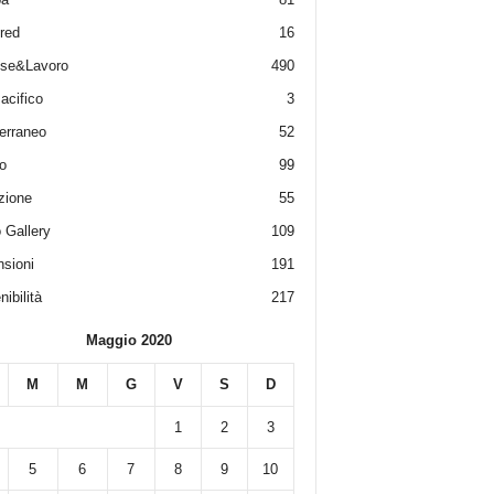
red
16
ese&Lavoro
490
acifico
3
erraneo
52
o
99
zione
55
 Gallery
109
sioni
191
ibilità
217
Maggio 2020
M
M
G
V
S
D
1
2
3
5
6
7
8
9
10