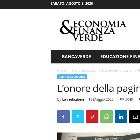
SABATO, AGOSTO 8, 2026
E
c
o
n
o
m
i
BANCAVERDE
EDUCAZIONE FIN
a
&
Home
Imprese&Lavoro
L’onore della paginona V
F
IMPRESE&LAVORO
i
L’onore della pag
n
a
By
La redazione
-
18 Maggio 2020
3040
n
z
a
V
e
r
d