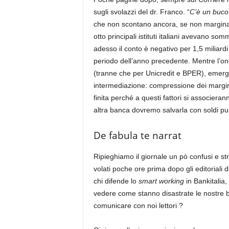
sugli svolazzi del dr. Franco. “
C’è un buco
che non scontano ancora, se non marginalm
otto principali istituti italiani avevano so
adesso il conto è negativo per 1,5 miliardi
periodo dell’anno precedente. Mentre l’ond
(tranne che per Unicredit e BPER), emergo
intermediazione: compressione dei margini
finita perché a questi fattori si associera
altra banca dovremo salvarla con soldi pubb
De fabula te narrat
Ripieghiamo il giornale un pò confusi e stra
volati poche ore prima dopo gli editoriali d
chi difende lo
smart working
in Bankitalia, 
vedere come stanno disastrate le nostre 
comunicare con noi lettori ?