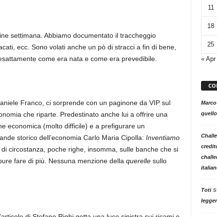
11
18
fine settimana. Abbiamo documentato il traccheggio
25
ti, ecc. Sono volati anche un pò di stracci a fin di bene,
esattamente come era nata e come era prevedibile.
« Apr
CO
 Daniele Franco, ci sorprende con un paginone da VIP sul
Marco
quello
onomia che riparte. Predestinato anche lui a offrire una
one economica (molto difficile) e a prefigurare un
Challe
rande storico dell’economia Carlo Maria Cipolla:
Inventiamo
credit
a di circostanza, poche righe, insomma, sulle banche che si
challe
 pure fare di più. Nessuna menzione della
querelle
sullo
italia
s
Toti
legger
rticolo di Stefano Righi getta una luce sinistra sui ricami e