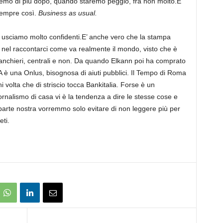
remo di più dopo, quando staremo peggio, fra non molto.E
sempre così.
Business as usual.
 usciamo molto confidenti.E’ anche vero che la stampa
re nel raccontarci come va realmente il mondo, visto che è
anchieri, centrali e non. Da quando Elkann poi ha comprato
è una Onlus, bisognosa di aiuti pubblici. Il Tempo di Roma
i volta che di striscio tocca Bankitalia. Forse è un
rnalismo di casa vi è la tendenza a dire le stesse cose e
arte nostra vorremmo solo evitare di non leggere più per
eti.