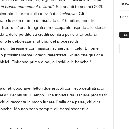
frank
 in banca mancano 4 miliardi”.
Si parla di trimestrali 2020
ente, il fermo delle attività del
lockdown.
Gli
s
Toti
mmato lo scorso anno un risultato di 2,6 miliardi mentre
 di euro. E’ una fotografia preoccupante rispetto allo stesso
ata delle perdite su crediti sembra per ora arrestarsi
CE
no le debolezze strutturali del processo di
 di interesse e commissioni su servizi in calo. E non è
nno prossimamente i crediti deteriorati. Sicuro che qualche
lici. Finiranno prima o poi, o i soldi o le banche !
lunati dopo aver letto i due articoli con l’eco degli stracci
el dr. Bechis su Il Tempo. Una tripletta da lasciare prostrati:
chi ci racconta in modo lunare l’Italia che parte, chi ci fa
banche. Ma non sono sempre gli stessi soggetti a