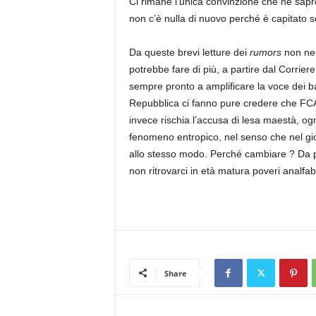
Ci rimane l’unica convinzione che ne sap
non c’è nulla di nuovo perché è capitato 
Da queste brevi letture dei
rumors
non ne
potrebbe fare di più, a partire dal Corrie
sempre pronto a amplificare la voce dei b
Repubblica ci fanno pure credere che FCA 
invece rischia l’accusa di lesa maestà, ogn
fenomeno entropico, nel senso che nel gio
allo stesso modo. Perché cambiare ? Da p
non ritrovarci in età matura poveri analfab
Share