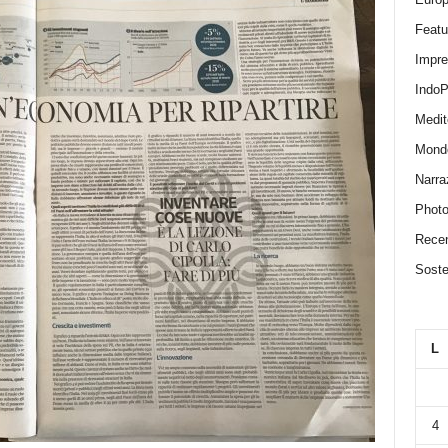
Featu
Impr
IndoP
Medit
Mond
Narra
Photo
Recen
Sosten
L
4