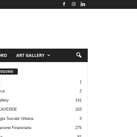
ORO
ART GALLERY
TEGORIE
a
1
ica
2
allery
141
CAVERDE
103
gia Sociale Urbana
3
zione Finanziaria
275
pa
81