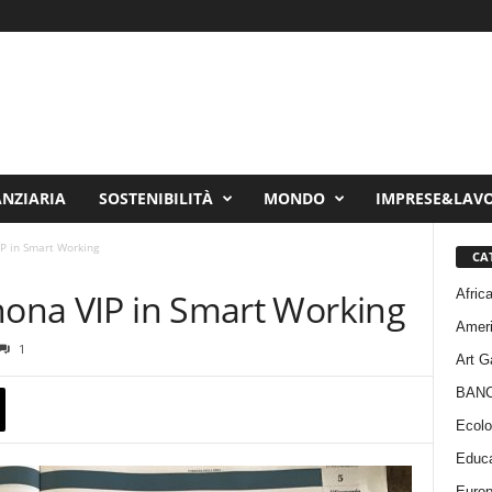
ANZIARIA
SOSTENIBILITÀ
MONDO
IMPRESE&LAV
IP in Smart Working
CA
Afric
inona VIP in Smart Working
Amer
1
Art G
BAN
Ecolo
Educa
Euro