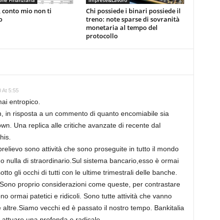
ne Finanziaria
Imprese&Lavoro
 conto mio non ti
Chi possiede i binari possiede il
o
treno: note sparse di sovranità
monetaria al tempo del
protocollo
 At 5:55
i entropico.
, in risposta a un commento di quanto encomiabile sia
own. Una replica alle critiche avanzate di recente dal
his.
prelievo sono attività che sono proseguite in tutto il mondo
o nulla di straordinario.Sul sistema bancario,esso è ormai
to gli occhi di tutti con le ultime trimestrali delle banche.
 Sono proprio considerazioni come queste, per contrastare
no ormai patetici e ridicoli. Sono tutte attività che vanno
 altre.Siamo vecchi ed è passato il nostro tempo. Bankitalia
r attuare una profonda e radicale