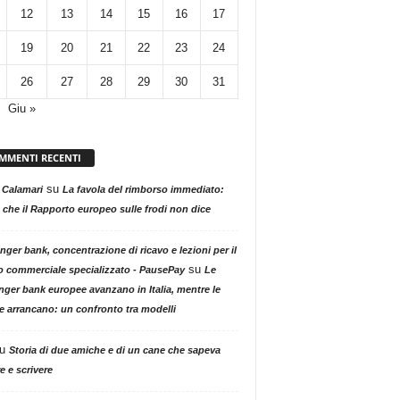
12
13
14
15
16
17
19
20
21
22
23
24
26
27
28
29
30
31
Giu »
MMENTI RECENTI
su
 Calamari
La favola del rimborso immediato:
 che il Rapporto europeo sulle frodi non dice
nger bank, concentrazione di ricavo e lezioni per il
su
o commerciale specializzato - PausePay
Le
nger bank europee avanzano in Italia, mentre le
ne arrancano: un confronto tra modelli
u
Storia di due amiche e di un cane che sapeva
e e scrivere