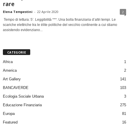
rare
Elena Tempestini
-
22 Aprile 2020
2
Tempo di lettura: 5’. Leggibilità ***. Una bolla finanziaria d’altri tempi. Le
scariche elettriche tra le élite politiche del vecchio continente a cui stiamo
assistendo evidenziano...
CATEGORIE
Africa
1
America
2
Art Gallery
141
BANCAVERDE
103
Ecologia Sociale Urbana
3
Educazione Finanziaria
275
Europa
81
Featured
16