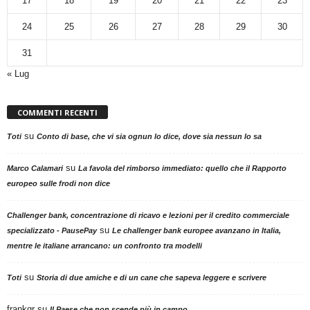
17
18
19
20
21
22
23
24
25
26
27
28
29
30
31
« Lug
COMMENTI RECENTI
su
Toti
Conto di base, che vi sia ognun lo dice, dove sia nessun lo sa
su
Marco Calamari
La favola del rimborso immediato: quello che il Rapporto
europeo sulle frodi non dice
Challenger bank, concentrazione di ricavo e lezioni per il credito commerciale
su
specializzato - PausePay
Le challenger bank europee avanzano in Italia,
mentre le italiane arrancano: un confronto tra modelli
su
Toti
Storia di due amiche e di un cane che sapeva leggere e scrivere
frankgr
su
Il Paese che non scende più in campo