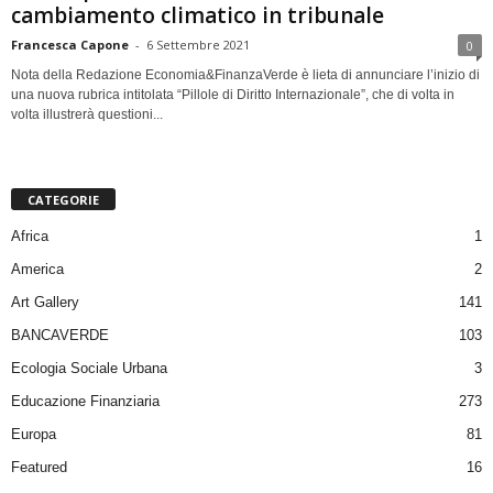
cambiamento climatico in tribunale
Francesca Capone
-
6 Settembre 2021
0
Nota della Redazione Economia&FinanzaVerde è lieta di annunciare l’inizio di
una nuova rubrica intitolata “Pillole di Diritto Internazionale”, che di volta in
volta illustrerà questioni...
CATEGORIE
Africa
1
America
2
Art Gallery
141
BANCAVERDE
103
Ecologia Sociale Urbana
3
Educazione Finanziaria
273
Europa
81
Featured
16