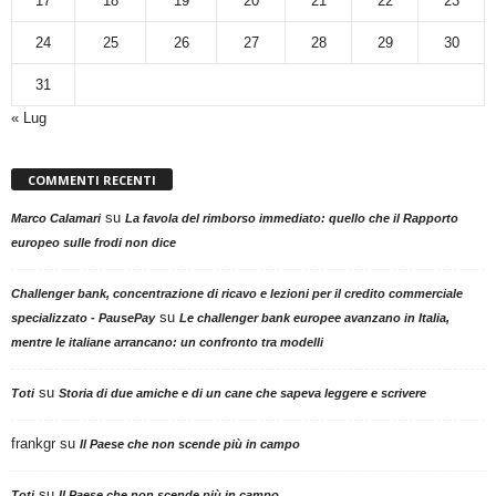
17
18
19
20
21
22
23
24
25
26
27
28
29
30
31
« Lug
COMMENTI RECENTI
su
Marco Calamari
La favola del rimborso immediato: quello che il Rapporto
europeo sulle frodi non dice
Challenger bank, concentrazione di ricavo e lezioni per il credito commerciale
su
specializzato - PausePay
Le challenger bank europee avanzano in Italia,
mentre le italiane arrancano: un confronto tra modelli
su
Toti
Storia di due amiche e di un cane che sapeva leggere e scrivere
frankgr
su
Il Paese che non scende più in campo
su
Toti
Il Paese che non scende più in campo