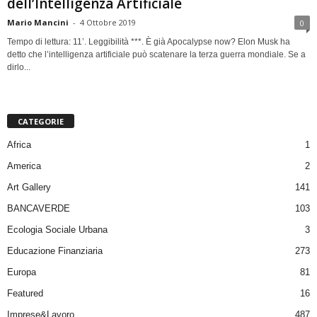
dell’Intelligenza Artificiale
Mario Mancini
-
4 Ottobre 2019
0
Tempo di lettura: 11’. Leggibilità ***. È già Apocalypse now? Elon Musk ha
detto che l’intelligenza artificiale può scatenare la terza guerra mondiale. Se a
dirlo...
CATEGORIE
Africa
1
America
2
Art Gallery
141
BANCAVERDE
103
Ecologia Sociale Urbana
3
Educazione Finanziaria
273
Europa
81
Featured
16
Imprese&Lavoro
487