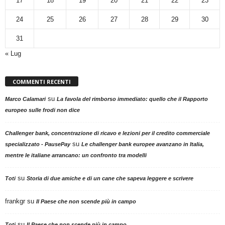
17
18
19
20
21
22
23
24
25
26
27
28
29
30
31
« Lug
COMMENTI RECENTI
su
Marco Calamari
La favola del rimborso immediato: quello che il Rapporto
europeo sulle frodi non dice
Challenger bank, concentrazione di ricavo e lezioni per il credito commerciale
su
specializzato - PausePay
Le challenger bank europee avanzano in Italia,
mentre le italiane arrancano: un confronto tra modelli
su
Toti
Storia di due amiche e di un cane che sapeva leggere e scrivere
frankgr
su
Il Paese che non scende più in campo
su
Toti
Il Paese che non scende più in campo