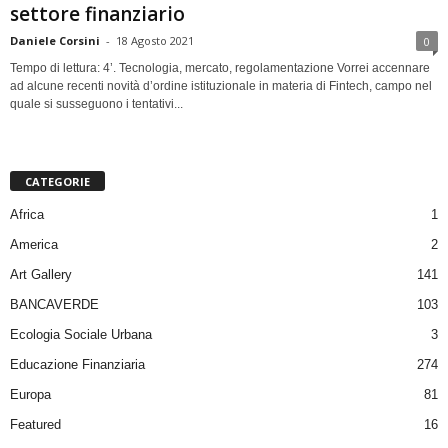
settore finanziario
Daniele Corsini
-
18 Agosto 2021
0
Tempo di lettura: 4’. Tecnologia, mercato, regolamentazione Vorrei accennare
ad alcune recenti novità d’ordine istituzionale in materia di Fintech, campo nel
quale si susseguono i tentativi...
CATEGORIE
Africa
1
America
2
Art Gallery
141
BANCAVERDE
103
Ecologia Sociale Urbana
3
Educazione Finanziaria
274
Europa
81
Featured
16