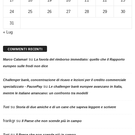
17
18
19
20
21
22
23
24
25
26
27
28
29
30
31
« Lug
COMMENTI RECENTI
su
Marco Calamari
La favola del rimborso immediato: quello che il Rapporto
europeo sulle frodi non dice
Challenger bank, concentrazione di ricavo e lezioni per il credito commerciale
su
specializzato - PausePay
Le challenger bank europee avanzano in Italia,
mentre le italiane arrancano: un confronto tra modelli
su
Toti
Storia di due amiche e di un cane che sapeva leggere e scrivere
frankgr
su
Il Paese che non scende più in campo
su
Toti
Il Paese che non scende più in campo