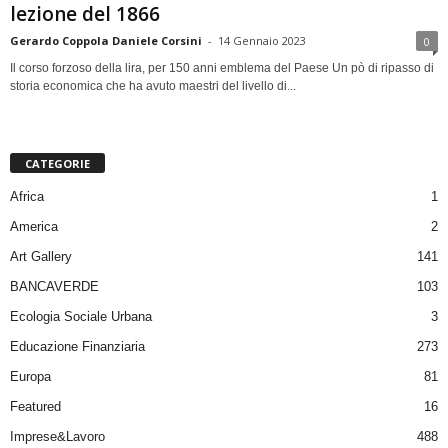
lezione del 1866
Gerardo Coppola Daniele Corsini
-
14 Gennaio 2023
0
Il corso forzoso della lira, per 150 anni emblema del Paese Un pò di ripasso di
storia economica che ha avuto maestri del livello di...
CATEGORIE
Africa
1
America
2
Art Gallery
141
BANCAVERDE
103
Ecologia Sociale Urbana
3
Educazione Finanziaria
273
Europa
81
Featured
16
Imprese&Lavoro
488