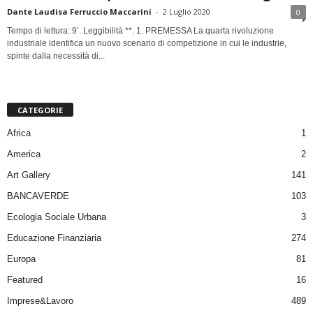
Dante Laudisa Ferruccio Maccarini
-
2 Luglio 2020
0
Tempo di lettura: 9’. Leggibilità **. 1. PREMESSA La quarta rivoluzione
industriale identifica un nuovo scenario di competizione in cui le industrie,
spinte dalla necessità di...
CATEGORIE
Africa
1
America
2
Art Gallery
141
BANCAVERDE
103
Ecologia Sociale Urbana
3
Educazione Finanziaria
274
Europa
81
Featured
16
Imprese&Lavoro
489