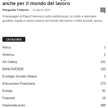
anche per il mondo del lavoro
Pasquale Tribuzio
-
22 Aprile 2025
1
Il messaggio di Papa Francesco sulla meritocrazia: un invito a ripensare
giustizia, equità e valore umano nel mondo del lavoro e nella società, senza...
CATEGORIE
Africa
1
America
2
Art Gallery
141
BANCAVERDE
103
Ecologia Sociale Urbana
3
Educazione Finanziaria
273
Europa
81
Featured
16
Imprese&Lavoro
488