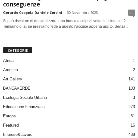
conseguenze
Gerardo Coppola Daniele Corsini
-
30 Novembre 2023
0
Si può rischiare di destabilizzare una banca a colpi di volantini sindacali?
Temiamo di sì, se prestiamo fede a questo j’accuse appena uscito. Senza...
CATEGORIE
Africa
1
America
2
Art Gallery
141
BANCAVERDE
103
Ecologia Sociale Urbana
3
Educazione Finanziaria
273
Europa
81
Featured
16
Imprese&Lavoro
488