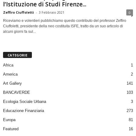
l’Istituzione di Studi Firenze...
Zeffiro Ciuffoletti
-
3 Febbraio 2021
0
Riceviamo e volentieri pubblichiamo questo contributo del professor Zeffiro
Ciuffoletti, presidente della neo costituita ISFE, tratto da un suo articolo di
alcuni giorni fa sul...
CATEGORIE
Africa
1
America
2
Art Gallery
141
BANCAVERDE
103
Ecologia Sociale Urbana
3
Educazione Finanziaria
273
Europa
81
Featured
16