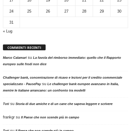
17
18
19
20
21
22
23
24
25
26
27
28
29
30
31
« Lug
COMMENTI RECENTI
su
Marco Calamari
La favola del rimborso immediato: quello che il Rapporto
europeo sulle frodi non dice
Challenger bank, concentrazione di ricavo e lezioni per il credito commerciale
su
specializzato - PausePay
Le challenger bank europee avanzano in Italia,
mentre le italiane arrancano: un confronto tra modelli
su
Toti
Storia di due amiche e di un cane che sapeva leggere e scrivere
frankgr
su
Il Paese che non scende più in campo
su
Toti
Il Paese che non scende più in campo