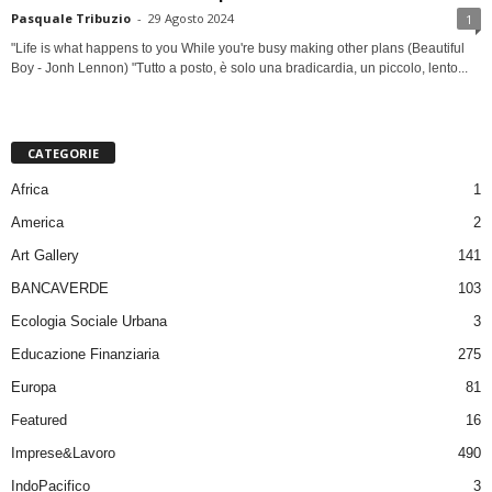
Pasquale Tribuzio
-
29 Agosto 2024
1
"Life is what happens to you While you're busy making other plans (Beautiful
Boy - Jonh Lennon) "Tutto a posto, è solo una bradicardia, un piccolo, lento...
CATEGORIE
Africa
1
America
2
Art Gallery
141
BANCAVERDE
103
Ecologia Sociale Urbana
3
Educazione Finanziaria
275
Europa
81
Featured
16
Imprese&Lavoro
490
IndoPacifico
3