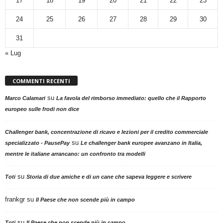
17
18
19
20
21
22
23
24
25
26
27
28
29
30
31
« Lug
COMMENTI RECENTI
su
Marco Calamari
La favola del rimborso immediato: quello che il Rapporto
europeo sulle frodi non dice
Challenger bank, concentrazione di ricavo e lezioni per il credito commerciale
su
specializzato - PausePay
Le challenger bank europee avanzano in Italia,
mentre le italiane arrancano: un confronto tra modelli
su
Toti
Storia di due amiche e di un cane che sapeva leggere e scrivere
frankgr
su
Il Paese che non scende più in campo
su
Toti
Il Paese che non scende più in campo