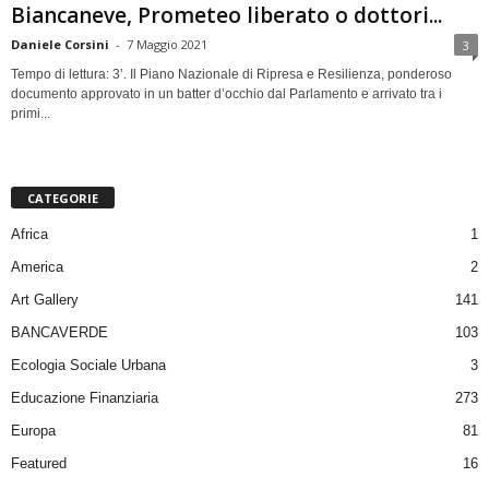
Biancaneve, Prometeo liberato o dottori...
Daniele Corsini
-
7 Maggio 2021
3
Tempo di lettura: 3’. Il Piano Nazionale di Ripresa e Resilienza, ponderoso
documento approvato in un batter d’occhio dal Parlamento e arrivato tra i
primi...
CATEGORIE
Africa
1
America
2
Art Gallery
141
BANCAVERDE
103
Ecologia Sociale Urbana
3
Educazione Finanziaria
273
Europa
81
Featured
16