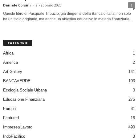
Daniele Corsini
-
9 Febbraio 2023
1
Questo libro di Pasquale Tribuzio, già dirigente della Banca d’Italia, non solo
ha un titolo originale, ma anche un obiettivo educativo in materia finanziaria...
CATEGORIE
Africa
1
America
2
Art Gallery
141
BANCAVERDE
103
Ecologia Sociale Urbana
3
Educazione Finanziaria
275
Europa
81
Featured
16
Imprese&Lavoro
490
IndoPacifico
3