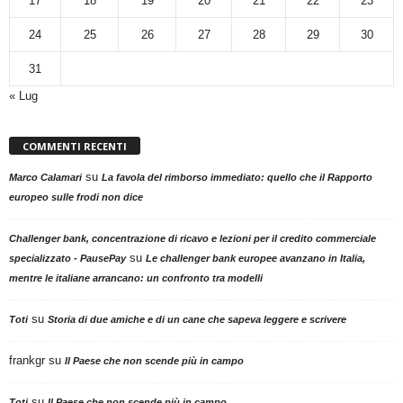
17
18
19
20
21
22
23
24
25
26
27
28
29
30
31
« Lug
COMMENTI RECENTI
su
Marco Calamari
La favola del rimborso immediato: quello che il Rapporto
europeo sulle frodi non dice
Challenger bank, concentrazione di ricavo e lezioni per il credito commerciale
su
specializzato - PausePay
Le challenger bank europee avanzano in Italia,
mentre le italiane arrancano: un confronto tra modelli
su
Toti
Storia di due amiche e di un cane che sapeva leggere e scrivere
frankgr
su
Il Paese che non scende più in campo
su
Toti
Il Paese che non scende più in campo