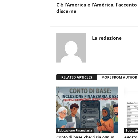
C’è l’America e l’América, l’accento
discerne
La redazione
RELATED ARTICLES
MORE FROM AUTHOR
Educazione Finanziaria
Educazio
Conto di base, che vi sia ognun
Agosto,