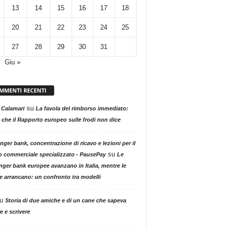
13
14
15
16
17
18
20
21
22
23
24
25
27
28
29
30
31
Giu »
MMENTI RECENTI
su
 Calamari
La favola del rimborso immediato:
 che il Rapporto europeo sulle frodi non dice
nger bank, concentrazione di ricavo e lezioni per il
su
o commerciale specializzato - PausePay
Le
nger bank europee avanzano in Italia, mentre le
ne arrancano: un confronto tra modelli
u
Storia di due amiche e di un cane che sapeva
e e scrivere