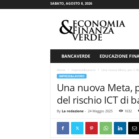
SABATO, AGOSTO 8, 2026
E
c
o
n
o
m
i
BANCAVERDE
EDUCAZIONE FIN
a
&
Home
Imprese&Lavoro
Una nuova Meta, per il Reg
F
IMPRESE&LAVORO
i
Una nuova Meta, pe
n
a
del rischio ICT di
n
z
By
La redazione
-
24 Maggio 2025
1632
a
V
e
r
d