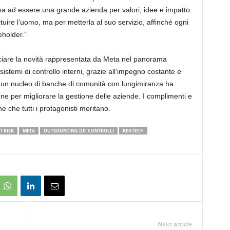
ma ad essere una grande azienda per valori, idee e impatto.
uire l’uomo, ma per metterla al suo servizio, affinché ogni
eholder.”
iare la novità rappresentata da Meta nel panorama
sistemi di controllo interni, grazie all’impegno costante e
he un nucleo di banche di comunità con lungimiranza ha
one per migliorare la gestione delle aziende. I complimenti e
e che tutti i protagonisti meritano.
T RISK
META
OUTSOURCING DEI CONTROLLI
REGTECH
Next article