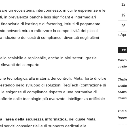
12
creare un ecosistema interconnesso, in cui le esperienze e le
19
ti, in prevalenza banche less significant e intermediari
 finanziarie di leasing e di factoring, istituti di pagamento,
26
to network mira a rafforzare la competitività dei piccoli
« Apr
riduzione dei costi di compliance, diventati negli ultimi
CO
llo scalabile e replicabile, anche in altri settori, grazie
Marco
 rilevanti del comparto.
quello
ne tecnologica alla materia dei controlli: Meta, forte di oltre
Challe
nvestendo nello sviluppo di soluzioni RegTech (contrazione di
credit
o le esigenze di compliance rispetto a una normativa di
challe
italia
fferte dalle tecnologie più avanzate, intelligenza artificiale
s
Toti
legger
a l’area della sicurezza informatica
, nel quale Meta
i servizi consulenziali e di supporto dedicati alla