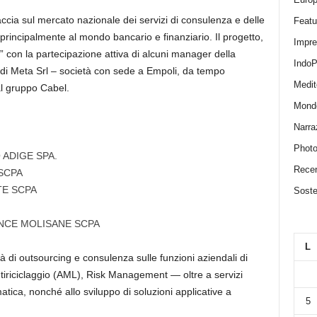
accia sul mercato nazionale dei servizi di consulenza e delle
Featu
a principalmente al mondo bancario e finanziario. Il progetto,
Impr
con la partecipazione attiva di alcuni manager della
IndoP
le di Meta Srl – società con sede a Empoli, da tempo
Medit
al gruppo Cabel.
Mond
Narra
Photo
ADIGE SPA.
Recen
SCPA
TE SCPA
Sosten
NCE MOLISANE SCPA
L
ità di outsourcing e consulenza sulle funzioni aziendali di
tiriciclaggio (AML), Risk Management — oltre a servizi
matica,
nonché allo sviluppo di soluzioni applicative a
5