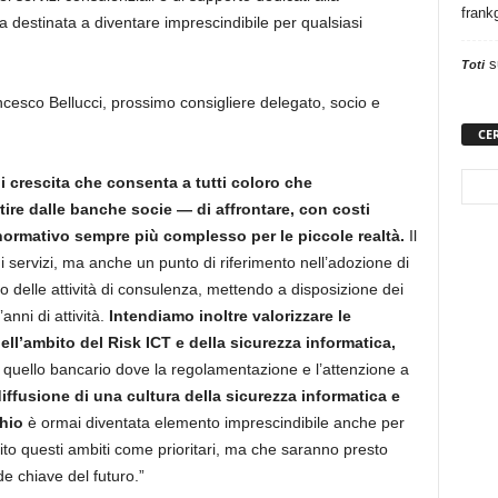
frank
 destinata a diventare imprescindibile per qualsiasi
s
Toti
rancesco Bellucci, prossimo consigliere delegato, socio e
CE
 crescita che consenta a tutti coloro che
tire dalle banche socie — di affrontare, con costi
normativo sempre più complesso per le piccole realtà.
Il
di servizi, ma anche un punto di riferimento nell’adozione di
 delle attività di consulenza, mettendo a disposizione dei
anni di attività.
Intendiamo inoltre valorizzare le
ll’ambito del Risk ICT e della sicurezza informatica,
 a quello bancario dove la regolamentazione e l’attenzione a
iffusione di una cultura della sicurezza informatica e
chio
è ormai diventata elemento imprescindibile anche per
ito questi ambiti come prioritari, ma che saranno presto
e chiave del futuro.”