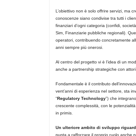
L’obiettivo non è solo offrire servizi, ma 
conoscenze siano condivise tra tutti i clien
finanziari d’ogni categoria (confidi, società
Sim, Finanziarie pubbliche regionali). Ques
operatori, contribuendo concretamente alla 
anni sempre più onerosi.
Al centro del progetto vi è l’idea di un mode
anche a partnership strategiche con attori
Fondamentale è il contributo dell’innovazio
vent’anni di esperienza nel settore, sta i
“
Regulatory Technology
”) che integran
crescente complessità, con le potenzialità o
in primis.
Un ulteriore ambito di sviluppo riguard
punta a rafforzare il proprio ruolo anche ne