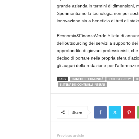
grande azienda in termini di dimensioni, 
Sperimentiamo la tecnologia non per sostit
innovazione sia a beneficio di tutti gli stak
Economia&FinanzaVerde è lieta di annunc
dell’outsourcing dei servizi a supporto dei 
approfondito di giovani professionisti, c
deciso di portare nella propria sfera d’azi
gli auguri della redazione per l’affermazion
TAGS
BANCHE DI COMUNITÀ
CYBERSECURITY
IC
SISTEMA DEI CONTROLLI INTERNI
Share
Previous article