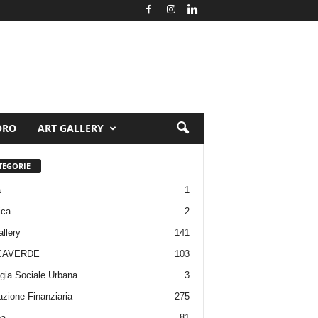
ORO
ART GALLERY
TEGORIE
a
1
ica
2
allery
141
CAVERDE
103
gia Sociale Urbana
3
zione Finanziaria
275
pa
81