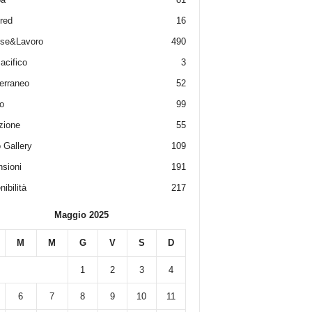
red
16
ese&Lavoro
490
acifico
3
erraneo
52
o
99
zione
55
 Gallery
109
sioni
191
ibilità
217
Maggio 2025
M
M
G
V
S
D
1
2
3
4
6
7
8
9
10
11