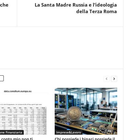
 che
La Santa Madre Russia e l’ideologia
della Terza Roma
ne Finanziaria
Imprese&Lavoro
 conto mio non ti
Chi possiede i binari possiede il