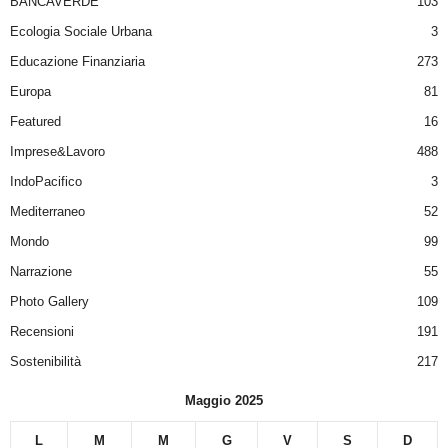
BANCAVERDE
103
Ecologia Sociale Urbana
3
Educazione Finanziaria
273
Europa
81
Featured
16
Imprese&Lavoro
488
IndoPacifico
3
Mediterraneo
52
Mondo
99
Narrazione
55
Photo Gallery
109
Recensioni
191
Sostenibilità
217
Maggio 2025
L
M
M
G
V
S
D