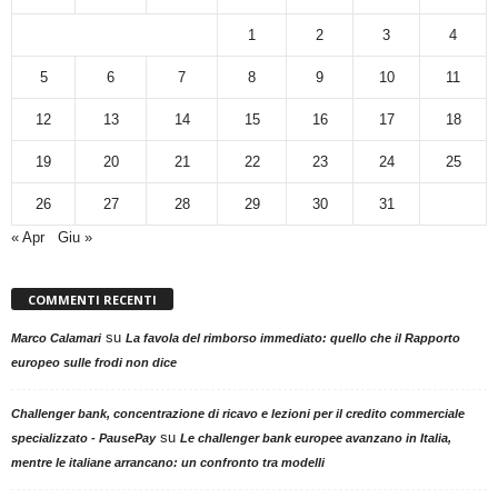
1
2
3
4
5
6
7
8
9
10
11
12
13
14
15
16
17
18
19
20
21
22
23
24
25
26
27
28
29
30
31
« Apr
Giu »
COMMENTI RECENTI
su
Marco Calamari
La favola del rimborso immediato: quello che il Rapporto
europeo sulle frodi non dice
Challenger bank, concentrazione di ricavo e lezioni per il credito commerciale
su
specializzato - PausePay
Le challenger bank europee avanzano in Italia,
mentre le italiane arrancano: un confronto tra modelli