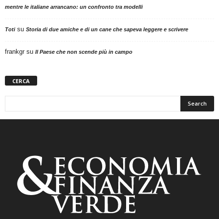
mentre le italiane arrancano: un confronto tra modelli
su
Toti
Storia di due amiche e di un cane che sapeva leggere e scrivere
frankgr
su
Il Paese che non scende più in campo
CERCA