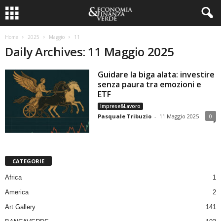
Home
2025
Maggio
11
Daily Archives: 11 Maggio 2025
Guidare la biga alata: investire
senza paura tra emozioni e
ETF
Imprese&Lavoro
Pasquale Tribuzio
-
11 Maggio 2025
0
CATEGORIE
Africa
1
America
2
Art Gallery
141