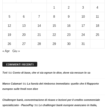
1
2
3
4
5
6
7
8
9
10
11
12
13
14
15
16
17
18
19
20
21
22
23
24
25
26
27
28
29
30
31
« Apr
Giu »
COMMENTI RECENTI
su
Toti
Conto di base, che vi sia ognun lo dice, dove sia nessun lo sa
su
Marco Calamari
La favola del rimborso immediato: quello che il Rapporto
europeo sulle frodi non dice
Challenger bank, concentrazione di ricavo e lezioni per il credito commerciale
su
specializzato - PausePay
Le challenger bank europee avanzano in Italia,