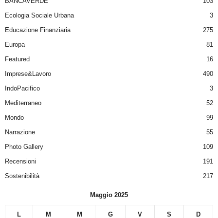
BANCAVERDE
103
Ecologia Sociale Urbana
3
Educazione Finanziaria
275
Europa
81
Featured
16
Imprese&Lavoro
490
IndoPacifico
3
Mediterraneo
52
Mondo
99
Narrazione
55
Photo Gallery
109
Recensioni
191
Sostenibilità
217
Maggio 2025
L
M
M
G
V
S
D