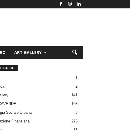
ORO
ART GALLERY
TEGORIE
a
1
ica
2
allery
141
CAVERDE
103
gia Sociale Urbana
3
zione Finanziaria
275
pa
81