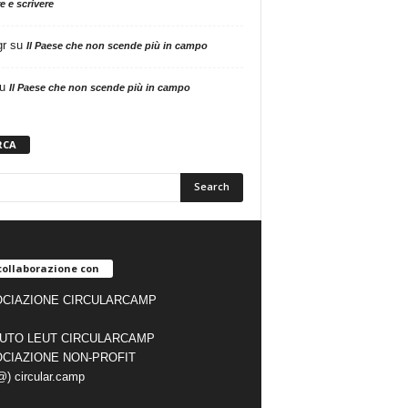
e e scrivere
gr
su
Il Paese che non scende più in campo
u
Il Paese che non scende più in campo
RCA
collaborazione con
CIAZIONE CIRCULARCAMP
TUTO LEUT CIRCULARCAMP
CIAZIONE NON-PROFIT
(@) circular.camp