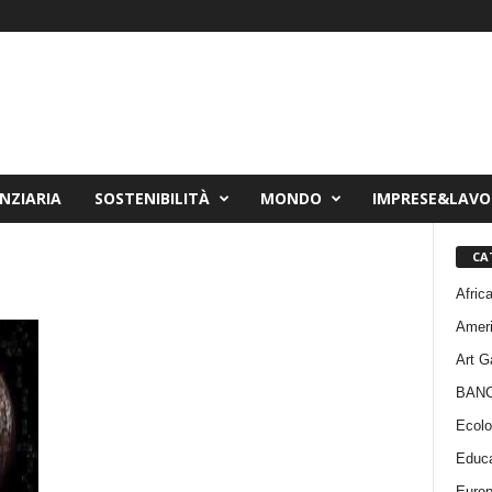
NZIARIA
SOSTENIBILITÀ
MONDO
IMPRESE&LAV
CA
Afric
Amer
Art G
BAN
Ecolo
Educa
Euro