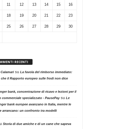
11
12
13
14
15
16
18
19
20
21
22
23
25
26
27
28
29
30
MMENTI RECENTI
su
 Calamari
La favola del rimborso immediato:
 che il Rapporto europeo sulle frodi non dice
nger bank, concentrazione di ricavo e lezioni per il
su
o commerciale specializzato - PausePay
Le
nger bank europee avanzano in Italia, mentre le
ne arrancano: un confronto tra modelli
u
Storia di due amiche e di un cane che sapeva