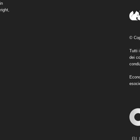
in
right,
© Cop
Tutti 
dei co
condiz
Econo
esoci