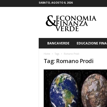
SABATO, AGOSTO 8, 2026
E
c
o
n
o
m
i
BANCAVERDE
EDUCAZIONE FINA
a
&
Home
Tags
Romano Prodi
F
Tag: Romano Prodi
i
n
a
n
z
a
V
e
r
d