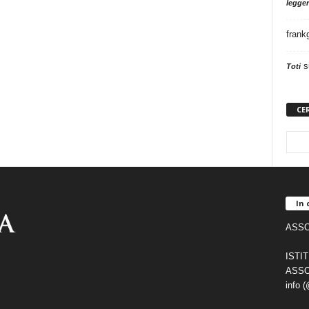
legger
frank
s
Toti
CE
In 
ASSO
ISTI
ASSO
info 