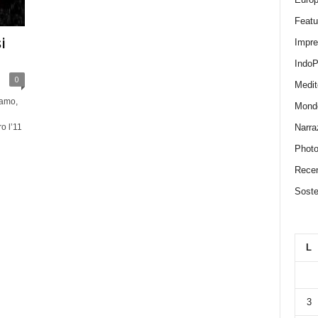
Featu
i
Impr
IndoP
0
Medit
iamo,
Mond
Narra
o l’11
Photo
Recen
Sosten
L
3