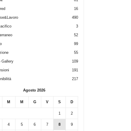
red
16
ese&Lavoro
490
acifico
3
erraneo
52
o
99
zione
55
 Gallery
109
sioni
191
ibilità
217
Agosto 2026
M
M
G
V
S
D
1
2
4
5
6
7
8
9