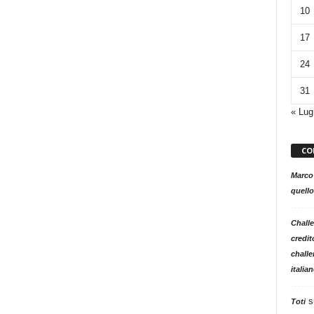
10
17
24
31
« Lug
CO
Marco
quello
Challe
credit
challe
italia
s
Toti