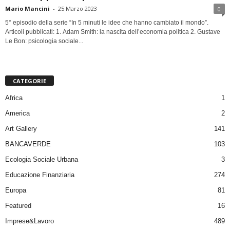
Mario Mancini
-
25 Marzo 2023
0
5° episodio della serie “In 5 minuti le idee che hanno cambiato il mondo”.
Articoli pubblicati: 1. Adam Smith: la nascita dell’economia politica 2. Gustave
Le Bon: psicologia sociale...
CATEGORIE
Africa
1
America
2
Art Gallery
141
BANCAVERDE
103
Ecologia Sociale Urbana
3
Educazione Finanziaria
274
Europa
81
Featured
16
Imprese&Lavoro
489