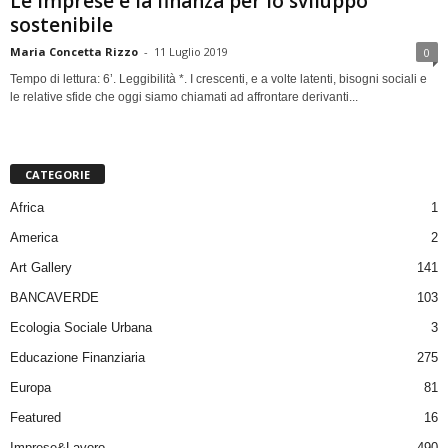
Le imprese e la finanza per lo sviluppo
sostenibile
Maria Concetta Rizzo
-
11 Luglio 2019
0
Tempo di lettura: 6’. Leggibilità *. I crescenti, e a volte latenti, bisogni sociali e
le relative sfide che oggi siamo chiamati ad affrontare derivanti...
CATEGORIE
Africa
1
America
2
Art Gallery
141
BANCAVERDE
103
Ecologia Sociale Urbana
3
Educazione Finanziaria
275
Europa
81
Featured
16
Imprese&Lavoro
490