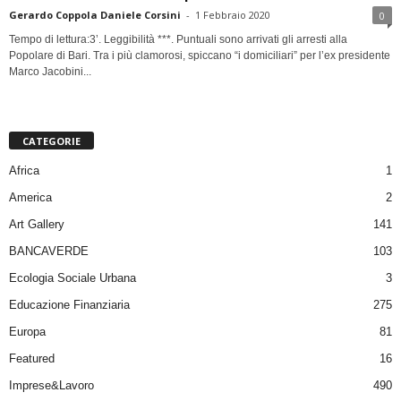
Gerardo Coppola Daniele Corsini
-
1 Febbraio 2020
0
Tempo di lettura:3’. Leggibilità ***. Puntuali sono arrivati gli arresti alla
Popolare di Bari. Tra i più clamorosi, spiccano “i domiciliari” per l’ex presidente
Marco Jacobini...
CATEGORIE
Africa
1
America
2
Art Gallery
141
BANCAVERDE
103
Ecologia Sociale Urbana
3
Educazione Finanziaria
275
Europa
81
Featured
16
Imprese&Lavoro
490