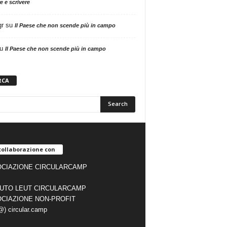
e e scrivere
gr
su
Il Paese che non scende più in campo
u
Il Paese che non scende più in campo
RCA
collaborazione con
CIAZIONE CIRCULARCAMP
TUTO LEUT CIRCULARCAMP
CIAZIONE NON-PROFIT
(@) circular.camp