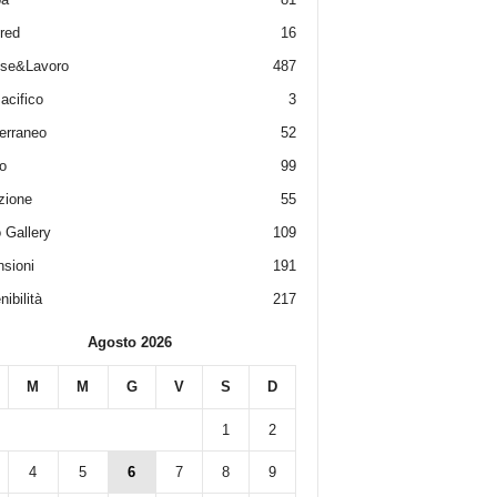
red
16
ese&Lavoro
487
acifico
3
erraneo
52
o
99
zione
55
 Gallery
109
sioni
191
ibilità
217
Agosto 2026
M
M
G
V
S
D
1
2
4
5
6
7
8
9