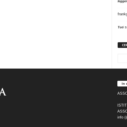
legger
frank
s
Toti
CE
In 
ASSO
ISTI
ASSO
info 