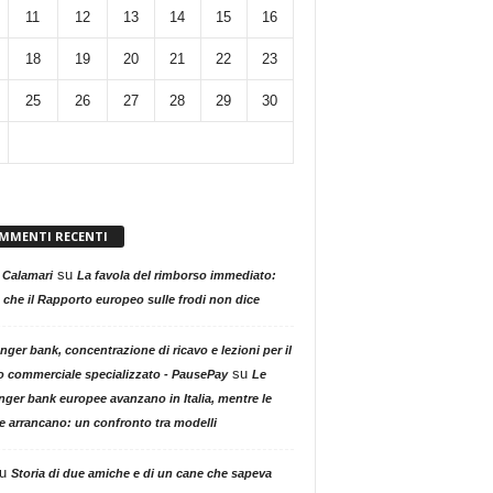
11
12
13
14
15
16
18
19
20
21
22
23
25
26
27
28
29
30
MMENTI RECENTI
su
 Calamari
La favola del rimborso immediato:
 che il Rapporto europeo sulle frodi non dice
nger bank, concentrazione di ricavo e lezioni per il
su
o commerciale specializzato - PausePay
Le
nger bank europee avanzano in Italia, mentre le
ne arrancano: un confronto tra modelli
u
Storia di due amiche e di un cane che sapeva