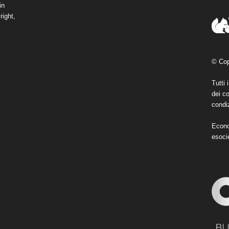
in
right,
© Cop
Tutti 
dei co
condiz
Econo
esoci