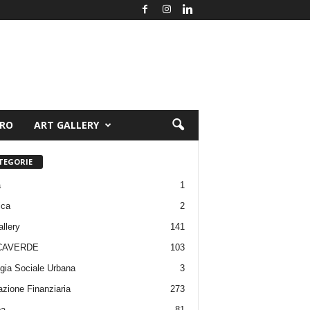
ORO
ART GALLERY
TEGORIE
a
1
ica
2
allery
141
CAVERDE
103
gia Sociale Urbana
3
zione Finanziaria
273
pa
81