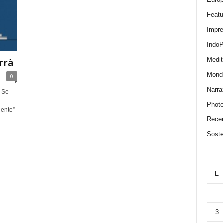
Featu
Impr
IndoP
Medit
rrà
Mond
0
Narra
. Se
Photo
iente”
Recen
Sosten
L
3