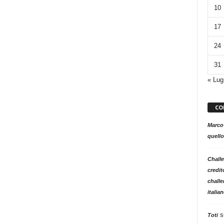
10
17
24
31
« Lug
CO
Marco
quello
Challe
credit
challe
italia
s
Toti