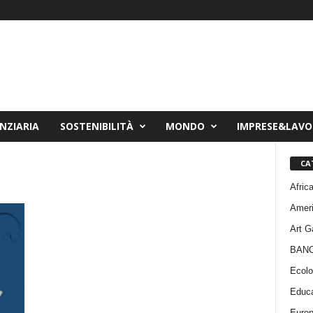
NZIARIA
SOSTENIBILITÀ
MONDO
IMPRESE&LAV
CA
Afric
Amer
Art G
BAN
Ecolo
Educa
Euro