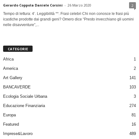
Gerardo Coppola Daniele Corsini
-
26 Marzo 2020
2
Tempo di lettura: 4’. Leggibilità **. Frasi celebri Chi non conosce le frasi più
icastiche prodotte dai grandi geni? Omero dice “Presto invecchiano gli uomini
nelle disavventure”,...
CATEGORIE
Africa
1
America
2
Art Gallery
141
BANCAVERDE
103
Ecologia Sociale Urbana
3
Educazione Finanziaria
274
Europa
81
Featured
16
Imprese&Lavoro
489