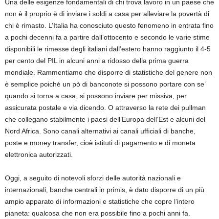
Una delle esigenze fondamentali di chi trova lavoro in un paese che
non è il proprio è di inviare i soldi a casa per alleviare la povertà di
chi è rimasto. L’Italia ha conosciuto questo fenomeno in entrata fino
a pochi decenni fa a partire dall’ottocento e secondo le varie stime
disponibili le rimesse degli italiani dall’estero hanno raggiunto il 4-5
per cento del PIL in alcuni anni a ridosso della prima guerra
mondiale. Rammentiamo che disporre di statistiche del genere non
è semplice poiché un pò di banconote si possono portare con se’
quando si torna a casa, si possono inviare per missiva, per
assicurata postale e via dicendo. O attraverso la rete dei pullman
che collegano stabilmente i paesi dell’Europa dell’Est e alcuni del
Nord Africa. Sono canali alternativi ai canali ufficiali di banche,
poste e money transfer, cioè istituti di pagamento e di moneta
elettronica autorizzati.
Oggi, a seguito di notevoli sforzi delle autorità nazionali e
internazionali, banche centrali in primis, è dato disporre di un più
ampio apparato di informazioni e statistiche che copre l’intero
pianeta: qualcosa che non era possibile fino a pochi anni fa.