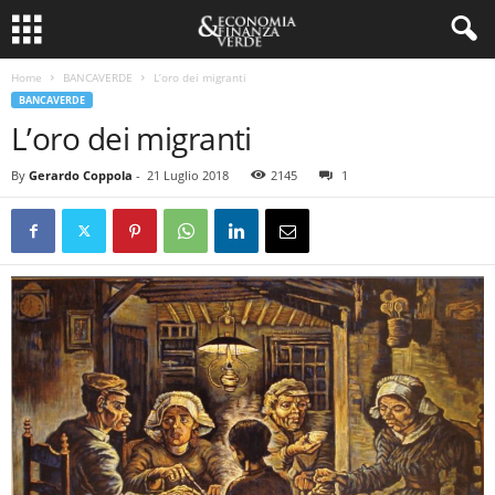
Home
BANCAVERDE
L’oro dei migranti
BANCAVERDE
L’oro dei migranti
By
Gerardo Coppola
-
21 Luglio 2018
2145
1