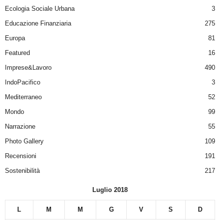
Ecologia Sociale Urbana
3
Educazione Finanziaria
275
Europa
81
Featured
16
Imprese&Lavoro
490
IndoPacifico
3
Mediterraneo
52
Mondo
99
Narrazione
55
Photo Gallery
109
Recensioni
191
Sostenibilità
217
Luglio 2018
L
M
M
G
V
S
D