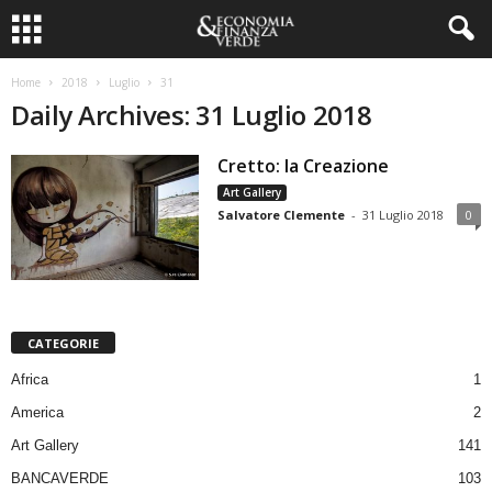
Home
2018
Luglio
31
Daily Archives: 31 Luglio 2018
Cretto: la Creazione
Art Gallery
Salvatore Clemente
-
31 Luglio 2018
0
CATEGORIE
Africa
1
America
2
Art Gallery
141
BANCAVERDE
103