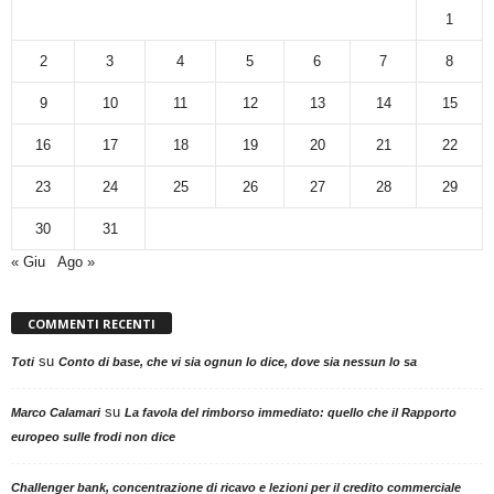
1
2
3
4
5
6
7
8
9
10
11
12
13
14
15
16
17
18
19
20
21
22
23
24
25
26
27
28
29
30
31
« Giu
Ago »
COMMENTI RECENTI
su
Toti
Conto di base, che vi sia ognun lo dice, dove sia nessun lo sa
su
Marco Calamari
La favola del rimborso immediato: quello che il Rapporto
europeo sulle frodi non dice
Challenger bank, concentrazione di ricavo e lezioni per il credito commerciale