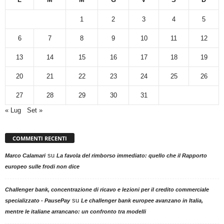
1
2
3
4
5
6
7
8
9
10
11
12
13
14
15
16
17
18
19
20
21
22
23
24
25
26
27
28
29
30
31
« Lug
Set »
COMMENTI RECENTI
su
Marco Calamari
La favola del rimborso immediato: quello che il Rapporto
europeo sulle frodi non dice
Challenger bank, concentrazione di ricavo e lezioni per il credito commerciale
su
specializzato - PausePay
Le challenger bank europee avanzano in Italia,
mentre le italiane arrancano: un confronto tra modelli