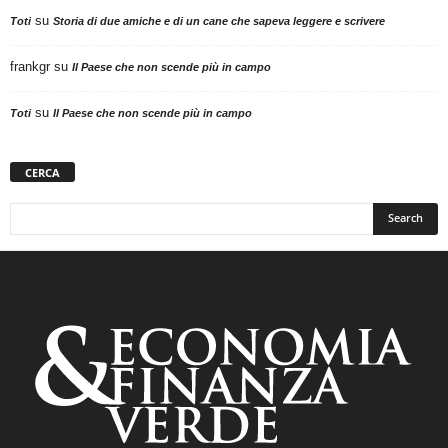
su
Toti
Storia di due amiche e di un cane che sapeva leggere e scrivere
frankgr
su
Il Paese che non scende più in campo
su
Toti
Il Paese che non scende più in campo
CERCA