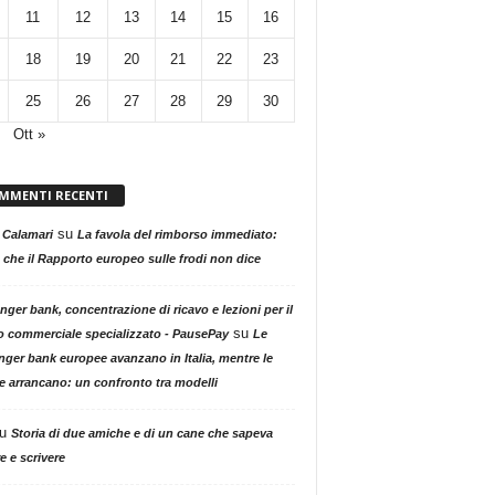
11
12
13
14
15
16
18
19
20
21
22
23
25
26
27
28
29
30
Ott »
MMENTI RECENTI
su
 Calamari
La favola del rimborso immediato:
 che il Rapporto europeo sulle frodi non dice
nger bank, concentrazione di ricavo e lezioni per il
su
o commerciale specializzato - PausePay
Le
nger bank europee avanzano in Italia, mentre le
ne arrancano: un confronto tra modelli
u
Storia di due amiche e di un cane che sapeva
e e scrivere