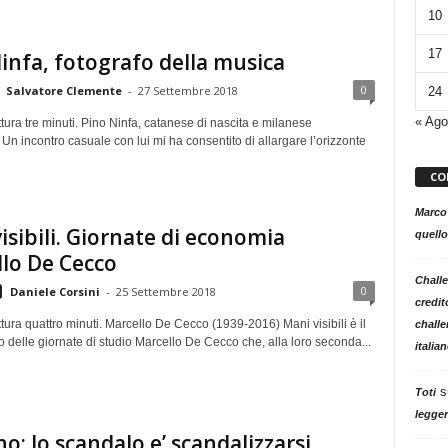
10
17
infa, fotografo della musica
0
Salvatore Clemente
-
27 Settembre 2018
24
« Ago
tura tre minuti. Pino Ninfa, catanese di nascita e milanese
Un incontro casuale con lui mi ha consentito di allargare l’orizzonte
CO
Marco
isibili. Giornate di economia
quello
lo De Cecco
Challe
0
Daniele Corsini
-
25 Settembre 2018
credit
tura quattro minuti. Marcello De Cecco (1939-2016) Mani visibili è il
challe
ico delle giornate di studio Marcello De Cecco che, alla loro seconda...
italia
s
Toti
legger
no: lo scandalo e’ scandalizzarsi