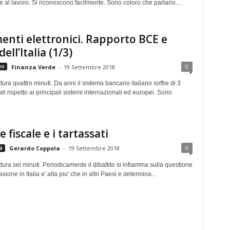
 al lavoro. Si riconoscono facilmente. Sono coloro che parlano...
nti elettronici. Rapporto BCE e
ell’Italia (1/3)
0
eo
Finanza Verde
-
19 Settembre 2018
tura quattro minuti. Da anni il sistema bancario italiano soffre di 3
rali rispetto ai principali sistemi internazionali ed europei. Sono
 fiscale e i tartassati
0
à
Gerardo Coppola
-
19 Settembre 2018
tura sei minuti. Periodicamente il dibattito si infiamma sulla questione
asione in Italia e' alta piu' che in altri Paesi e determina...