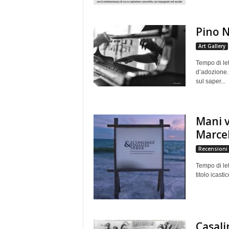
Pino N
Art Gallery
Tempo di let
d’adozione. 
sul saper...
Mani v
Marcel
Recensioni
Tempo di let
titolo icast
Casali