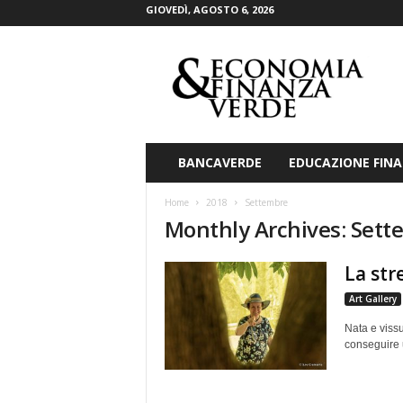
GIOVEDÌ, AGOSTO 6, 2026
E
c
o
n
o
m
i
BANCAVERDE
EDUCAZIONE FINA
a
&
Home
2018
Settembre
F
Monthly Archives: Sett
i
n
La str
a
n
Art Gallery
z
a
Nata e vissu
V
conseguire u
e
r
d