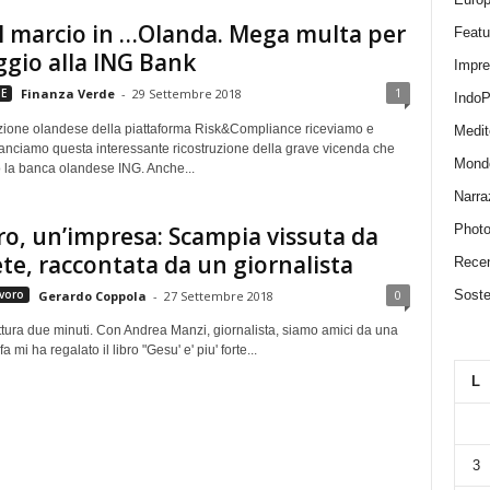
el marcio in …Olanda. Mega multa per
Featu
aggio alla ING Bank
Impr
1
E
Finanza Verde
-
29 Settembre 2018
IndoP
ione olandese della piattaforma Risk&Compliance riceviamo e
Medit
ilanciamo questa interessante ricostruzione della grave vicenda che
Mond
o la banca olandese ING. Anche...
Narra
ro, un’impresa: Scampia vissuta da
Photo
te, raccontata da un giornalista
Recen
0
Sosten
voro
Gerardo Coppola
-
27 Settembre 2018
ttura due minuti. Con Andrea Manzi, giornalista, siamo amici da una
a mi ha regalato il libro "Gesu' e' piu' forte...
L
3