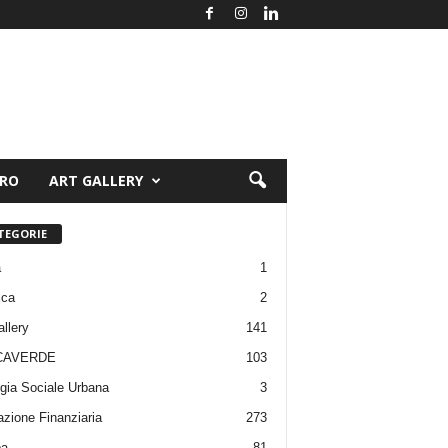
ORO
ART GALLERY
TEGORIE
a
1
ica
2
allery
141
CAVERDE
103
gia Sociale Urbana
3
zione Finanziaria
273
pa
81