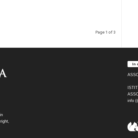
Page 1 of 3
In 
ASSO
ISTI
ASSO
info 
in
right,