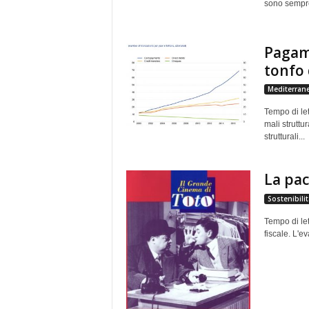
sono sempre
Pagame
tonfo d
Mediterran
Tempo di let
mali struttu
strutturali...
La pace
Sostenibilit
Tempo di let
fiscale. L'ev