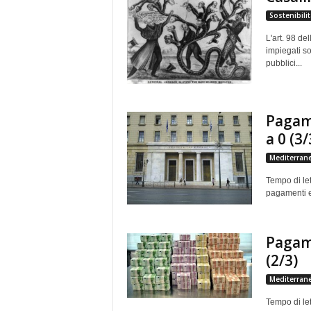
Sostenibilit
L'art. 98 de
impiegati so
pubblici...
Pagame
a 0 (3/
Mediterran
Tempo di let
pagamenti el
Pagame
(2/3)
Mediterran
Tempo di lett