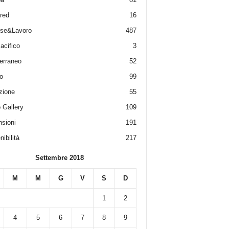
red
16
ese&Lavoro
487
acifico
3
erraneo
52
o
99
zione
55
 Gallery
109
sioni
191
ibilità
217
Settembre 2018
M
M
G
V
S
D
1
2
4
5
6
7
8
9