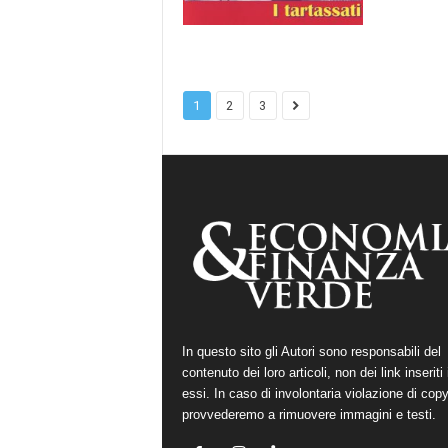
1
2
3
In questo sito gli Autori sono responsabili del
contenuto dei loro articoli, non dei link inseriti 
essi. In caso di involontaria violazione di copy
provvederemo a rimuovere immagini e testi.