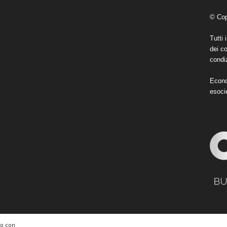
© Cop
Tutti 
dei co
condiz
Econo
esoci
to con