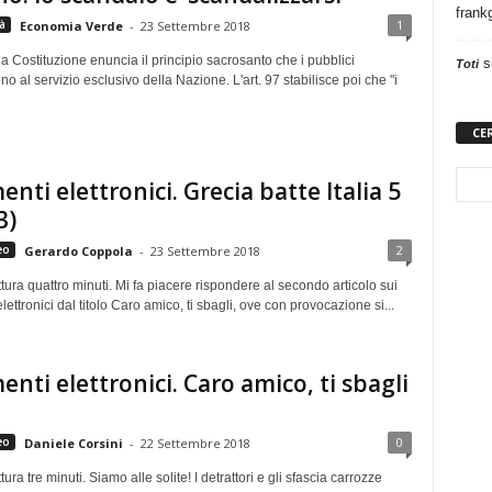
frank
1
à
Economia Verde
-
23 Settembre 2018
lla Costituzione enuncia il principio sacrosanto che i pubblici
s
Toti
no al servizio esclusivo della Nazione. L'art. 97 stabilisce poi che "i
CE
nti elettronici. Grecia batte Italia 5
3)
2
eo
Gerardo Coppola
-
23 Settembre 2018
tura quattro minuti. Mi fa piacere rispondere al secondo articolo sui
ettronici dal titolo Caro amico, ti sbagli, ove con provocazione si...
nti elettronici. Caro amico, ti sbagli
0
eo
Daniele Corsini
-
22 Settembre 2018
ura tre minuti. Siamo alle solite! I detrattori e gli sfascia carrozze