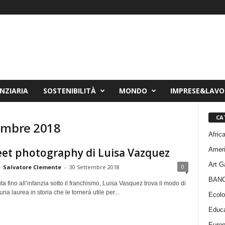
NZIARIA
SOSTENIBILITÀ
MONDO
IMPRESE&LAV
CA
embre 2018
Afric
Amer
eet photography di Luisa Vazquez
Art G
0
Salvatore Clemente
-
30 Settembre 2018
BAN
ta fino all’infanzia sotto il franchismo, Luisa Vasquez trova il modo di
na laurea in storia che le tornerà utile per...
Ecolo
Educa
Euro