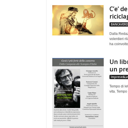
e
C’e’ d
ricicl
BANCAVERD
Dalla Redaz
volentieri r
ha coinvolt
Un lib
un pre
Imprese&La
Tempo di le
vita. Tempo f