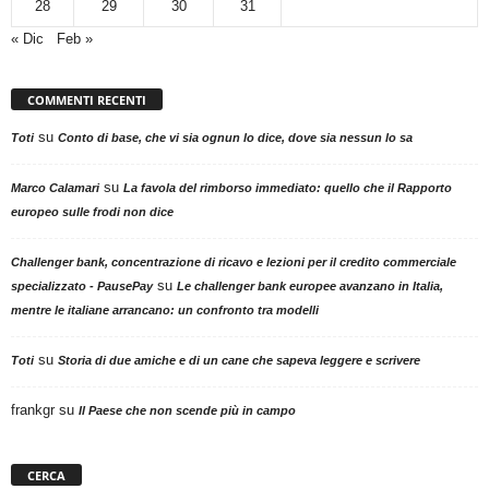
28
29
30
31
« Dic
Feb »
COMMENTI RECENTI
su
Toti
Conto di base, che vi sia ognun lo dice, dove sia nessun lo sa
su
Marco Calamari
La favola del rimborso immediato: quello che il Rapporto
europeo sulle frodi non dice
Challenger bank, concentrazione di ricavo e lezioni per il credito commerciale
su
specializzato - PausePay
Le challenger bank europee avanzano in Italia,
mentre le italiane arrancano: un confronto tra modelli
su
Toti
Storia di due amiche e di un cane che sapeva leggere e scrivere
frankgr
su
Il Paese che non scende più in campo
CERCA