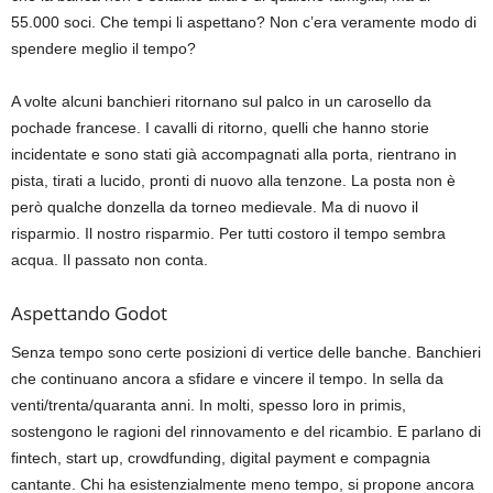
55.000 soci. Che tempi li aspettano? Non c’era veramente modo di
spendere meglio il tempo?
A volte alcuni banchieri ritornano sul palco in un carosello da
pochade francese. I cavalli di ritorno, quelli che hanno storie
incidentate e sono stati già accompagnati alla porta, rientrano in
pista, tirati a lucido, pronti di nuovo alla tenzone. La posta non è
però qualche donzella da torneo medievale. Ma di nuovo il
risparmio. Il nostro risparmio. Per tutti costoro il tempo sembra
acqua. Il passato non conta.
Aspettando Godot
Senza tempo sono certe posizioni di vertice delle banche. Banchieri
che continuano ancora a sfidare e vincere il tempo. In sella da
venti/trenta/quaranta anni. In molti, spesso loro in primis,
sostengono le ragioni del rinnovamento e del ricambio. E parlano di
fintech, start up, crowdfunding, digital payment e compagnia
cantante. Chi ha esistenzialmente meno tempo, si propone ancora