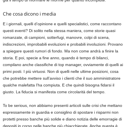
già il tempo di riformare le riforme per quanto incompiute.
Che cosa dicono i media
E i giornali, quelli d’opinione e quelli specialistici, come raccontano
questi eventi? Di solito nella stessa maniera, come storie quasi
romanzate, di campioni, sotterfugi, manovre, colpi di scena,
indiscrezioni, improbabili evoluzioni e probabili involuzioni. Provano
a spiegare questi rumori di fondo. Ma non come andrà a finire la
storia. E poi, specie a fine anno, quando è tempo di bilanci,
compilano anche classifiche di top manager, ovviamente di quelli ai
primi posti. I più virtuosi. Non di quelli nelle ultime posizioni, cosa
che potrebbe mettere sull’avviso i clienti che il suo amministratore
qualche malefatta l’ha compiuta. E che quindi bisogna fidarsi il
giusto. La fiducia si manifesta come circolarità del tempo.
To be serious, non abbiamo presenti articoli sulle crisi che mettano
espressamente in guardia e consiglino di spostare i risparmi non
protetti presso banche più solide e diano notizia delle emorragie di
depositi in corso nelle banche più chiacchierate. Anche questa è