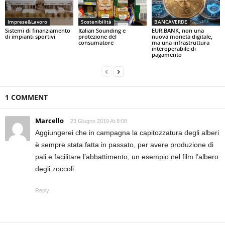
Imprese&Lavoro
Sostenibilità
BANCAVERDE
Sistemi di finanziamento
Italian Sounding e
EUR.BANK, non una
di impianti sportivi
protezione del
nuova moneta digitale,
consumatore
ma una infrastruttura
interoperabile di
pagamento
1 COMMENT
Marcello
23 Giugno 2019 At 8:08
Aggiungerei che in campagna la capitozzatura degli alberi
è sempre stata fatta in passato, per avere produzione di
pali e facilitare l’abbattimento, un esempio nel film l’albero
degli zoccoli
Reply