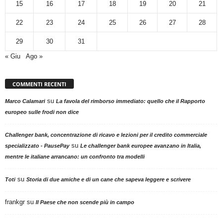
15
16
17
18
19
20
21
22
23
24
25
26
27
28
29
30
31
« Giu
Ago »
COMMENTI RECENTI
su
Marco Calamari
La favola del rimborso immediato: quello che il Rapporto
europeo sulle frodi non dice
Challenger bank, concentrazione di ricavo e lezioni per il credito commerciale
su
specializzato - PausePay
Le challenger bank europee avanzano in Italia,
mentre le italiane arrancano: un confronto tra modelli
su
Toti
Storia di due amiche e di un cane che sapeva leggere e scrivere
frankgr
su
Il Paese che non scende più in campo