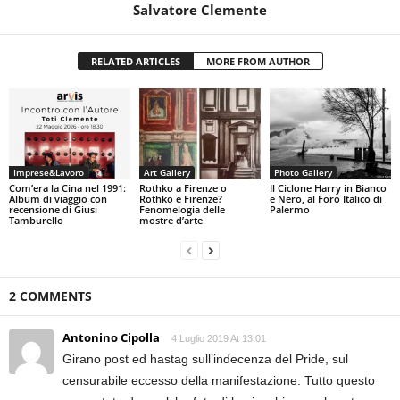
Salvatore Clemente
RELATED ARTICLES
MORE FROM AUTHOR
Imprese&Lavoro
Art Gallery
Photo Gallery
Com’era la Cina nel 1991:
Rothko a Firenze o
Il Ciclone Harry in Bianco
Album di viaggio con
Rothko e Firenze?
e Nero, al Foro Italico di
recensione di Giusi
Fenomelogia delle
Palermo
Tamburello
mostre d’arte
2 COMMENTS
Antonino Cipolla
4 Luglio 2019 At 13:01
Girano post ed hastag sull’indecenza del Pride, sul
censurabile eccesso della manifestazione. Tutto questo