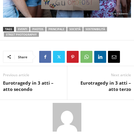
TAGS
EVENTI
PHOTOS
PRINCIPALE
SOCIETÀ
SOSTENIBILITÀ
STREET PHOTOGRAPHY
Share
Previous article
Next article
Eurotragedy in 3 atti –
Eurotragedy in 3 atti –
atto secondo
atto terzo