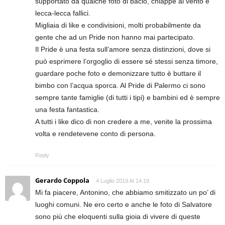
supportato da qualche foto di bacio, chiappe al vento e
lecca-lecca fallici.
Migliaia di like e condivisioni, molti probabilmente da
gente che ad un Pride non hanno mai partecipato.
Il Pride è una festa sull’amore senza distinzioni, dove si
può esprimere l’orgoglio di essere sé stessi senza timore,
guardare poche foto e demonizzare tutto è buttare il
bimbo con l’acqua sporca. Al Pride di Palermo ci sono
sempre tante famiglie (di tutti i tipi) e bambini ed è sempre
una festa fantastica.
A tutti i like dico di non credere a me, venite la prossima
volta e rendetevene conto di persona.
Reply
Gerardo Coppola
4 Luglio 2019 At 14:19
Mi fa piacere, Antonino, che abbiamo smitizzato un po’ di
luoghi comuni. Ne ero certo e anche le foto di Salvatore
sono più che eloquenti sulla gioia di vivere di queste