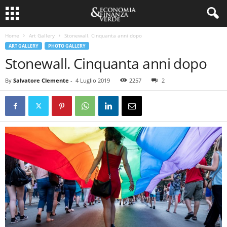
Home
Art Gallery
Stonewall. Cinquanta anni dopo
ART GALLERY
PHOTO GALLERY
Stonewall. Cinquanta anni dopo
By
Salvatore Clemente
-
4 Luglio 2019
2257
2