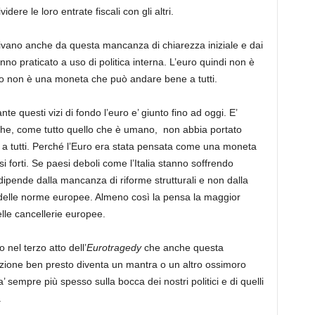
re le loro entrate fiscali con gli altri.
ivano anche da questa mancanza di chiarezza iniziale e dai
no praticato a uso di politica interna. L’euro quindi non è
to non è una moneta che può andare bene a tutti.
te questi vizi di fondo l’euro e’ giunto fino ad oggi. E’
che, come tutto quello che è umano, non abbia portato
i a tutti. Perché l’Euro era stata pensata come una moneta
i forti. Se paesi deboli come l’Italia stanno soffrendo
ipende dalla mancanza di riforme strutturali e non dalla
à delle norme europee. Almeno così la pensa la maggior
lle cancellerie europee.
nel terzo atto dell’
Eurotragedy
che anche questa
zione ben presto diventa un mantra o un altro ossimoro
’ sempre più spesso sulla bocca dei nostri politici e di quelli
.