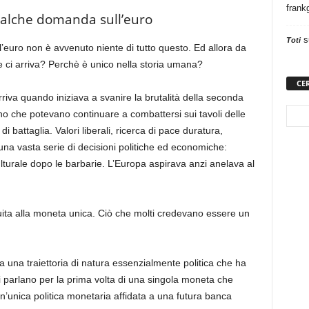
frank
alche domanda sull’euro
s
Toti
l’euro non è avvenuto niente di tutto questo. Ed allora da
 ci arriva? Perchè è unico nella storia umana?
CE
rriva quando iniziava a svanire la brutalità della seconda
no che potevano continuare a combattersi sui tavoli delle
 battaglia. Valori liberali, ricerca di pace duratura,
na vasta serie di decisioni politiche ed economiche:
ulturale dopo le barbarie. L’Europa aspirava anzi anelava al
guita alla moneta unica. Ciò che molti credevano essere un
 una traiettoria di natura essenzialmente politica che ha
ei parlano per la prima volta di una singola moneta che
Un’unica politica monetaria affidata a una futura banca