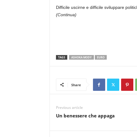
Difficile uscirne e difficile sviluppare po
(Continua)
TAGS
ASHOKA MODY
EURO
Share
Previous article
Un benessere che appaga