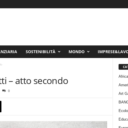
ANZIARIA
SOSTENIBILITÀ
MONDO
IMPRESE&LAV
do
CA
Afric
tti – atto secondo
Amer
0
Art G
BAN
Ecolo
Educa
Euro