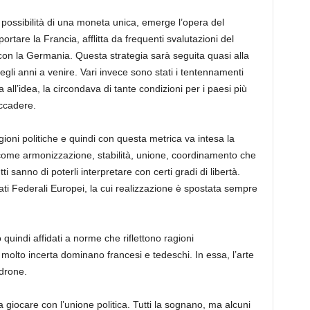
ossibilità di una moneta unica, emerge l’opera del
rtare la Francia, afflitta da frequenti svalutazioni del
à con la Germania. Questa strategia sarà seguita quasi alla
i negli anni a venire. Vari invece sono stati i tentennamenti
ll’idea, la circondava di tante condizioni per i paesi più
ccadere.
ioni politiche e quindi con questa metrica va intesa la
i come armonizzazione, stabilità, unione, coordinamento che
tti sanno di poterli interpretare con certi gradi di libertà.
ati Federali Europei, la cui realizzazione è spostata sempre
quindi affidati a norme che riflettono ragioni
molto incerta dominano francesi e tedeschi. In essa, l’arte
drone.
a giocare con l’unione politica. Tutti la sognano, ma alcuni