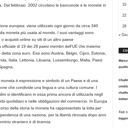
15
a. Dal febbraio 2002 circolano le banconote e le monete in
22
azione europea: viene utilizzato ogni giorno da circa 340
29
onda moneta più usata al mondo. I suoi vantaggi sono
« Giu
 o acquisti online su siti di un altro paese
a ufficiale di 19 dei 28 paesi membri dell’UE che insieme
CO
te detta zona euro. Essi sono:Austria, Belgio, Cipro, Estonia,
nda, Italia, Lettonia, Lituania, Lussemburgo, Malta, Paesi
Marco
 Spagna.
quello
moneta è espressione e simbolo di un Paese e di una
Challe
credit
one che condivide una lingua e una cultura comune. I
challe
adini si identificano in essa prima ancora di utilizzarla negli
italia
bi quotidiani e nelle obbligazioni del commercio. In Europa
corso della storia la moneta ha rappresentato la lotta per
s
Toti
dipendenza di una nazione, per la libertà ritrovata dopo anni
legger
ominio straniero e di tirannia.