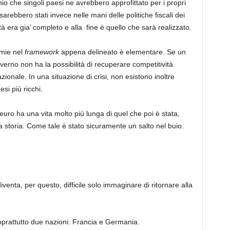
io che singoli paesi ne avrebbero approfittato per i propri
arebbero stati invece nelle mani delle politiche fiscali dei
ità era gia’ completo e alla fine è quello che sarà realizzato.
omie nel
framework
appena delineato è elementare. Se un
erno non ha la possibilità di recuperare competitività
ionale. In una situazione di crisi, non esistono inoltre
si più ricchi.
euro ha una vita molto più lunga di quel che poi è stata,
 storia. Come tale è stato sicuramente un salto nel buio.
 diventa, per questo, difficile solo immaginare di ritornare alla
oprattutto due nazioni: Francia e Germania.