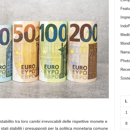
Featu
Impr
IndoP
Medit
Mond
Narra
Photo
Recen
Sosten
L
1
bilito tra loro cambi irrevocabili delle rispettive monete e
8
stati stabiliti i presupposti per la politica monetaria comune