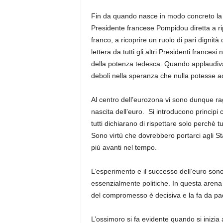
Fin da quando nasce in modo concreto la p
Presidente francese Pompidou diretta a ripo
franco, a ricoprire un ruolo di pari dignit
lettera da tutti gli altri Presidenti frances
della potenza tedesca. Quando applaudiva a
deboli nella speranza che nulla potesse a
Al centro dell’eurozona vi sono dunque rag
nascita dell’euro. Si introducono princip
tutti dichiarano di rispettare solo perchè tu
Sono virtù che dovrebbero portarci agli St
più avanti nel tempo.
L’esperimento e il successo dell’euro sono 
essenzialmente politiche. In questa arena 
del compromesso è decisiva e la fa da pa
L’ossimoro si fa evidente quando si inizia 