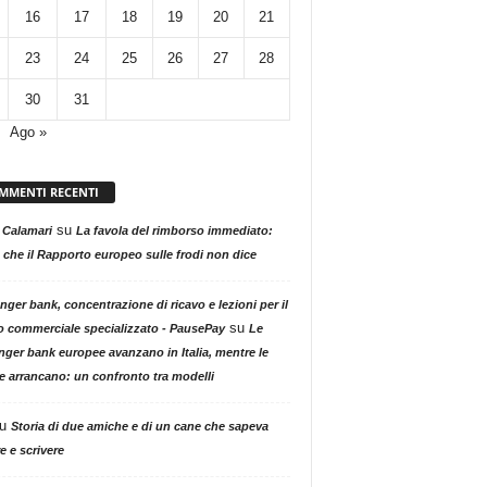
16
17
18
19
20
21
23
24
25
26
27
28
30
31
Ago »
MMENTI RECENTI
su
 Calamari
La favola del rimborso immediato:
 che il Rapporto europeo sulle frodi non dice
nger bank, concentrazione di ricavo e lezioni per il
su
o commerciale specializzato - PausePay
Le
nger bank europee avanzano in Italia, mentre le
ne arrancano: un confronto tra modelli
u
Storia di due amiche e di un cane che sapeva
e e scrivere