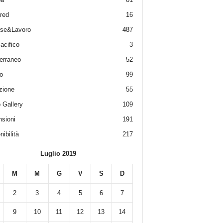
red
16
ese&Lavoro
487
acifico
3
erraneo
52
o
99
zione
55
 Gallery
109
sioni
191
ibilità
217
Luglio 2019
M
M
G
V
S
D
2
3
4
5
6
7
9
10
11
12
13
14