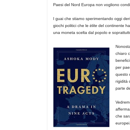
Paesi del Nord Europa non vogliono condivide
I guai che stiamo sperimentando oggi der
giochi politici che le
èlite
del continente han
una moneta scelta dal popolo e soprattut
Nonostan
chiaro 
benefic
per paes
questo d
rigidit
parte de
Vedremo 
afferma
che sara
europei