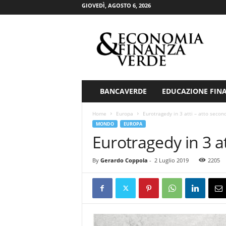
GIOVEDÌ, AGOSTO 6, 2026
E
c
o
n
o
m
i
BANCAVERDE
EDUCAZIONE FIN
a
&
Home
Europa
Eurotragedy in 3 atti – atto secon
F
MONDO
EUROPA
i
Eurotragedy in 3 a
n
a
By
Gerardo Coppola
-
2 Luglio 2019
2205
n
z
a
V
e
r
d