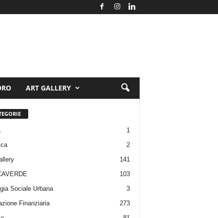
ORO
ART GALLERY
TEGORIE
a
1
ica
2
allery
141
CAVERDE
103
gia Sociale Urbana
3
zione Finanziaria
273
pa
81