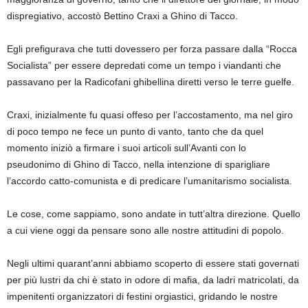
dispregiativo, accostò Bettino Craxi a Ghino di Tacco.
Egli prefigurava che tutti dovessero per forza passare dalla “Rocca
Socialista” per essere depredati come un tempo i viandanti che
passavano per la Radicofani ghibellina diretti verso le terre guelfe.
Craxi, inizialmente fu quasi offeso per l’accostamento, ma nel giro
di poco tempo ne fece un punto di vanto, tanto che da quel
momento iniziò a firmare i suoi articoli sull’Avanti con lo
pseudonimo di Ghino di Tacco, nella intenzione di sparigliare
l’accordo catto-comunista e di predicare l’umanitarismo socialista.
Le cose, come sappiamo, sono andate in tutt’altra direzione. Quello
a cui viene oggi da pensare sono alle nostre attitudini di popolo.
Negli ultimi quarant’anni abbiamo scoperto di essere stati governati
per più lustri da chi è stato in odore di mafia, da ladri matricolati, da
impenitenti organizzatori di festini orgiastici, gridando le nostre