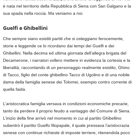
è nata nel territorio della Repubblica di Siena con San Galgano e la
sua spada nella roccia. Ma veniamo a noi.
Guelfi e Ghibellini
Che sempre siano esistiti partiti che si osteggiano ferocemente,
storie e leggende ce lo ricordano dai tempi dei Guelfi e dei
Ghibellini. Nella decima ed ultima giornata dell’allegra brigata del
Decamerone, i narratori vollero mettere in evidenza la cortesia e la
liberalità, raccontando di un personaggio realmente esistito, Ghino
di Tacco, figlio del conte ghibellino Tacco di Ugolino e di una nobile
dama della famiglia senese dei Tolomei, esempio contro corrente di
quella faida.
L’aristocratica famiglia versava in condizioni economiche precarie,
tanto da perdere il proprio feudo a vantaggio del Comune di Siena.
L’inizio della fine arrivò nel momento in cui al partito Ghibellino
subentrò il partito Guelfo filopapale, il quale pressava l’aristocrazia
senese con continue richieste di imposte terriere, ritenendola poco