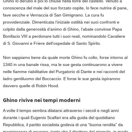
Ghino lo derubò e poi lo chiuse nella torre del castello. Venuto a
conoscenza del male del suo forzato ospite, lo fece nutrire di pane,
fave secche e Vernaccia di San Gimignano. La cura fu
provvidenziale. Dimenticata l’iniziale ostilità nei suoi confronti e
colpito dalla generosità d’animo di Ghino, l’abate convinse Papa
Bonifacio VIII a perdonare tutti i suoi reati, nominandolo Cavaliere
di S. Giovanni e Friere dell’ospedale di Santo Spirito.
Non sappiamo bene da quale morte Ghino fu colto, forse intorno al
1340 in una banale rissa, ma le sue gesta continuarono a vivere
nelle fiamme riabilitative del Purgatorio di Dante e nei racconti del
ladro gentiluomo del Boccaccio. E forse le sue gesta ispirarono
davvero quelle di Robin Hood.
Ghino rivive nei tempi moderni
A volte il tempo sembra dilatarsi attraverso i secoli e negli anni
durante i quali Eugenio Scalfari era alla guida del quotidiano
Repubblica, il partito socialista godeva di una “buona rendita” da
maggioranza di governo, tanto che il direttore del giornale, in modo